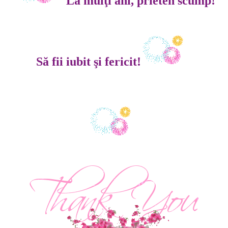
La mulţi ani, prieten scump!
Să fii iubit şi fericit!