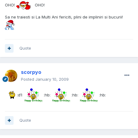
OHO!
OHO!
Sa ne traiesti si La Multi Ani fericiti, plini de impliniri si bucurii!
Quote
scorpyo
Posted
January 10, 2009
:d1:
:hb:
:hb:
:hb:
Quote