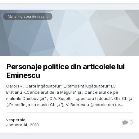
Mai am o stea de rasarit
Personaje politice din articolele lui
Eminescu
Carol I - ,,Carol îngăduitorul", ,,Rampsint Îugăduitorul" I.C.
Brătianu -„Cancelarul de la Măgura" şi ,,Cancelarul de pe
malurile Dâmboviţei" ; C.A. Rosetti - ,,pocitură hidoasă". Gh. Chiţu
(„Preasfinţia sa musiu Chiţu"), V. Boerescu („marele om de...
vesperala
0
January 14, 2010