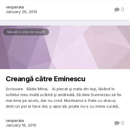
vesperala
0
January 26, 2010
Mai am o stea de rasarit
Creangă către Eminescu
Scrisoare Bădie Mihai, Ai plecat şi mata din Ieşi, lăsând în
sufletul meu multă scârbă şi amăreală. Să deie Dumnezeu să fie
mai bine pe acolo, dar nu cred. Munteanul e frate cu dracul,
dintr-un pol el face doi; ş-apoi dă, poate nu-s cu inima curată...
vesperala
0
January 16, 2010