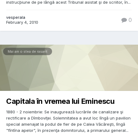
instrucþiune de pe lângã acest Tribunal asistat şi de scriitor, în...
vesperala
0
February 4, 2010
Mai am o stea de rasarit
Capitala în vremea lui Eminescu
1880 - 2 noiembrie: Se inaugurează lucrările de canalizare şi
rectificare a Dîmboviţei. Solemnitatea a avut loc lîngă un pavilion
special amenajat la podul de fier de pe Calea Văcăreşti, lîngă
"fîntîna apelor", în prezenţa domnitorului, a primarului general...