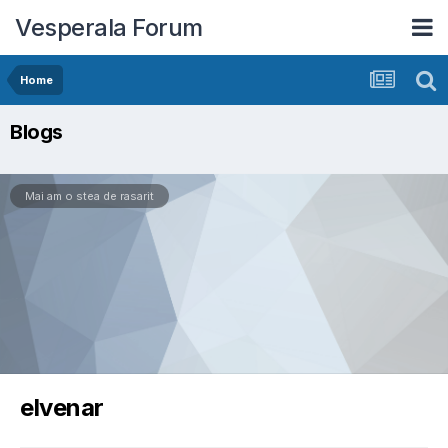
Vesperala Forum
Home
Blogs
Mai am o stea de rasarit
elvenar