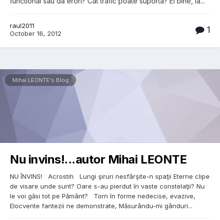
functional sau da erori? Cat trafic poate suporta? Ei bine, la...
raul2011
1
October 16, 2012
Mihai LEONTE's Blog
Nu invins!...autor Mihai LEONTE
NU ÎNVINS! Acrostih Lungi şiruri nesfârşite-n spaţii Eterne clipe
de visare unde sunt? Oare s-au pierdut în vaste constelaţii? Nu
le voi găsi tot pe Pământ? Torn în forme nedecise, evazive,
Elocvente fantezii ne demonstrate, Măsurându-mi gânduri...