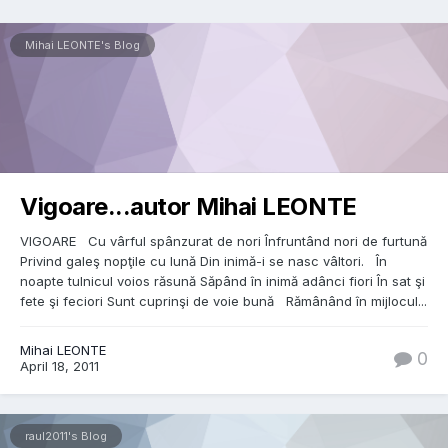
Mihai LEONTE's Blog
Vigoare...autor Mihai LEONTE
VIGOARE Cu vârful spânzurat de nori Înfruntând nori de furtună
Privind galeş nopţile cu lună Din inimă-i se nasc vâltori. În
noapte tulnicul voios răsună Săpând în inimă adânci fiori În sat şi
fete şi feciori Sunt cuprinşi de voie bună Rămânând în mijlocul...
Mihai LEONTE
0
April 18, 2011
raul2011's Blog