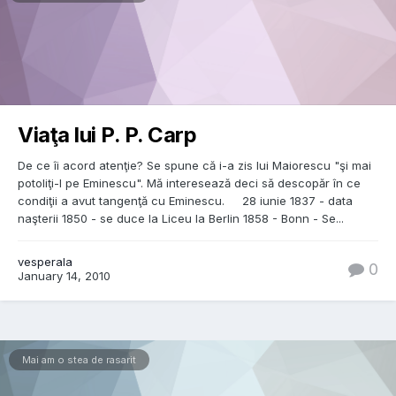
Viaţa lui P. P. Carp
De ce îi acord atenţie? Se spune că i-a zis lui Maiorescu "şi mai
potoliţi-l pe Eminescu". Mă interesează deci să descopăr în ce
condiţii a avut tangenţă cu Eminescu. 28 iunie 1837 - data
naşterii 1850 - se duce la Liceu la Berlin 1858 - Bonn - Se...
vesperala
0
January 14, 2010
Mai am o stea de rasarit