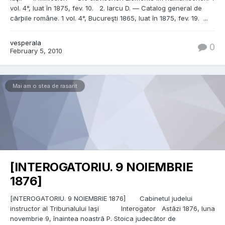
vol. 4°, luat în 1875, fev. 10. 2. Iarcu D. — Catalog general de
cãrþile române. 1 vol. 4°, Bucureşti 1865, luat în 1875, fev. 19. ...
vesperala
0
February 5, 2010
Mai am o stea de rasarit
[INTEROGATORIU. 9 NOIEMBRIE
1876]
[iNTEROGATORIU. 9 NOIEMBRIE 1876] Cabinetul judelui
instructor al Tribunalului Iaşi Interogator Astãzi 1876, luna
novembrie 9, înaintea noastrã P. Stoica judecãtor de