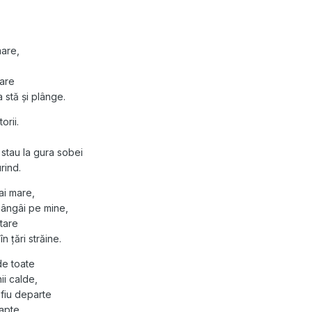
mare,
oare
 stă și plânge.
orii.
stau la gura sobei
rind.
ai mare,
ângâi pe mine,
tare
 țări străine.
de toate
ii calde,
fiu departe
apte.