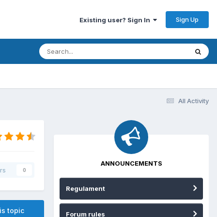
Sign Up
Existing user? Sign In
All Activity
ANNOUNCEMENTS
rs
0
Regulament
is topic
Forum rules