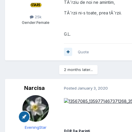
TĂ˘rziu de noi ne amintim,
TĂ˘rzii ni-s toate, prea tĂ˘rzii.
25k
Gender:
Female
G.L.
Quote
2 months later...
Narcisa
Posted
January 3, 2020
EveningStar
DOR De Parinti