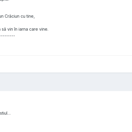
un Crăciun cu tine,
ă vin în iarna care vine.
---------
stiul…