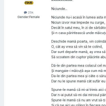
Niciunde...
25k
Gender:
Female
Niciunde nu-i acasă în lumea asta 
Niciun izvor mai limpede nu curge,
Decât în satul meu, în zi de sărbăt
Și-n casa părintească unde măicuța
Deschide mamă poarta, vin colindăt
O, cât aș vrea să vin să te colind,
Dar sunt departe mamă, aș vrea să 
Să scoatem din cuptor plăcinte abu
Dă-le din partea mea colacul cel m
Și mangaie-i măicuță așa cum mă m
Da-le din partea mea și câte o săru
Dar nu le spune mamă cât sufăr eu în
Spune-le mamă că mi-ai trimis aici 
Dar n-ai putut să-mi dai mirosul pâin
Spune-le mamă că nu am vrut să-ți 
Și că pe aici eu plâng în fiecare no