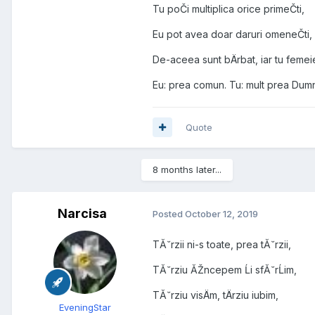
Tu poČi multiplica orice primeČti,
Eu pot avea doar daruri omeneČti,
De-aceea sunt bÄrbat, iar tu femei
Eu: prea comun. Tu: mult prea Dum
Quote
8 months later...
Narcisa
Posted
October 12, 2019
TĂ˘rzii ni-s toate, prea tĂ˘rzii,
TĂ˘rziu ĂŽncepem Ĺi sfĂ˘rĹim,
TĂ˘rziu visÄm, tÄrziu iubim,
EveningStar