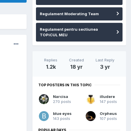
Regulament Moderating Team
Regulament pentru sectiunea
TOPiCUL MEU
Replies
Created
Last Reply
1.2k
18 yr
3 yr
TOP POSTERS IN THIS TOPIC
Narcisa
illudere
270 posts
147 posts
blue eyes
Orpheus
143 posts
107 posts
POPULAR DAYS