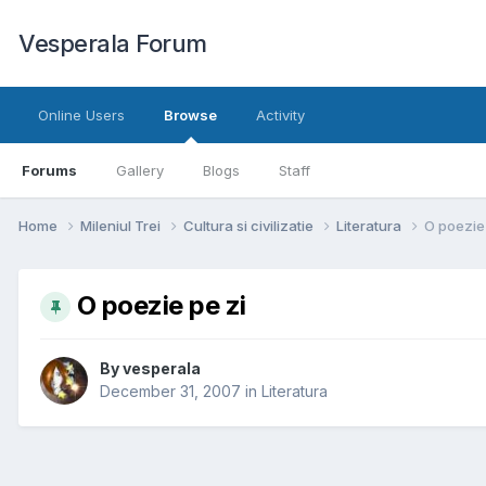
Vesperala Forum
Online Users
Browse
Activity
Forums
Gallery
Blogs
Staff
Home
Mileniul Trei
Cultura si civilizatie
Literatura
O poezie
O poezie pe zi
By
vesperala
December 31, 2007
in
Literatura