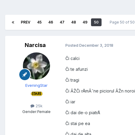
PREV
45
46
47
48
49
50
Page 50 of 5
Narcisa
Posted
December 3, 2018
Či calci
Či te afunzi
Či tragi
EveningStar
Či ĂŽČi rÄmĂ˘ne piciorul ĂŽn noroi
Či iar
25k
Gender:
Female
Či dai de-o piatrÄ
Či stai pe ea
Či dai de alta