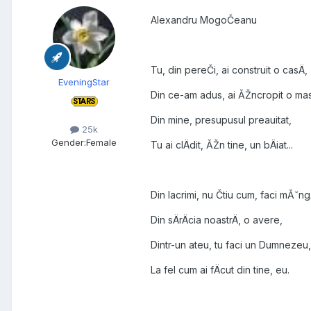
Alexandru MogoČeanu
Tu, din pereČi, ai construit o casÄ,
EveningStar
Din ce-am adus, ai ĂŽncropit o ma
Din mine, presupusul preauitat,
25k
Gender:
Female
Tu ai clÄdit, ĂŽn tine, un bÄiat...
Din lacrimi, nu Čtiu cum, faci mĂ˘n
Din sÄrÄcia noastrÄ, o avere,
Dintr-un ateu, tu faci un Dumnezeu,
La fel cum ai fÄcut din tine, eu.