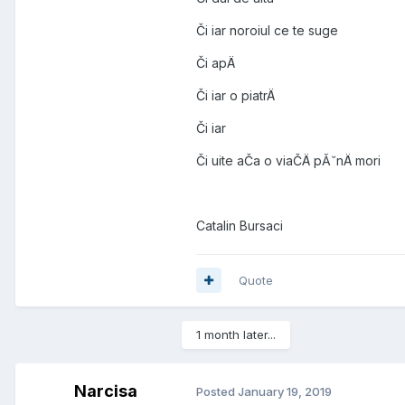
Či iar noroiul ce te suge
Či apÄ
Či iar o piatrÄ
Či iar
Či uite aČa o viaČÄ pĂ˘nÄ mori
Catalin Bursaci
Quote
1 month later...
Narcisa
Posted
January 19, 2019