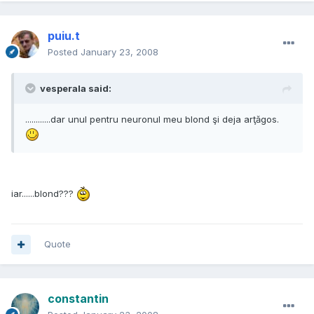
puiu.t
Posted
January 23, 2008
vesperala said:
............dar unul pentru neuronul meu blond şi deja arţăgos.
iar......blond???
Quote
constantin