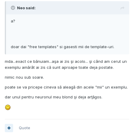
Neo said:
a?
doar dai "free templates" si gasesti mii de template-uri.
mda...exact ce bănuiam...aşa ai zis şi acolo... şi când am cerut un
exemplu amărât ai zis că sunt aproape toate deja postate.
nimic nou sub soare.
poate se va pricepe cineva să aleagă din acele "mii" un exemplu.
dar unul pentru neuronul meu blond şi deja arţăgos.
Quote