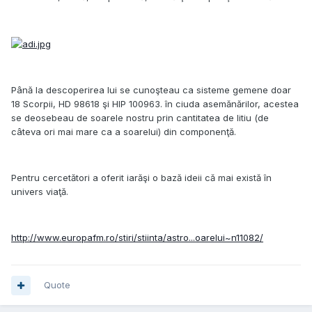
Până la descoperirea lui se cunoşteau ca sisteme gemene doar
18 Scorpii, HD 98618 şi HIP 100963. în ciuda asemănărilor, acestea
se deosebeau de soarele nostru prin cantitatea de litiu (de
câteva ori mai mare ca a soarelui) din componenţă.
Pentru cercetători a oferit iarăşi o bază ideii că mai există în
univers viaţă.
http://www.europafm.ro/stiri/stiinta/astro...oarelui~n11082/
Quote