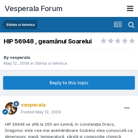
Vesperala Forum
Stiinta si tehnica
HIP 56948 , geamănul Soarelui
By
vesperala
May 12, 2009
in
Stiinta si tehnica
Reply to this topic
vesperala
Posted
May 12, 2009
HIP 56948 se află la 200 ani lumină, în constelaţia Draco,
Dragonul. este cea mai asemănătoare Soarelui stea cunoscută ca
dimensiuni, masă, temperatură, vârstă şi compoziţie chimică.