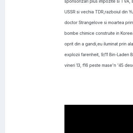
sponsorizari plus impozite si TVA, 
USSR si vechia TDR,razboiul din Y
doctor Strangelove si moartea prin
bombe chimice construite in Koree
oprit din a gandi,eu iluminat prin a
explozii farenheit, 9/11 Bin-Laden
vineri 13, f16 peste mase'n '45 de