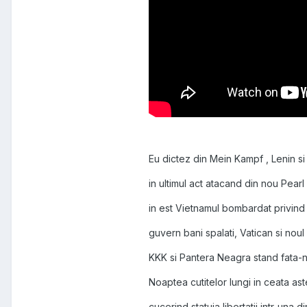
Eu dictez din Mein Kampf , Lenin s
in ultimul act atacand din nou Pearl
in est Vietnamul bombardat privind
guvern bani spalati, Vatican si noul
KKK si Pantera Neagra stand fata-n
Noaptea cutitelor lungi in ceata a
cucerind statuia libertatii intr-una d