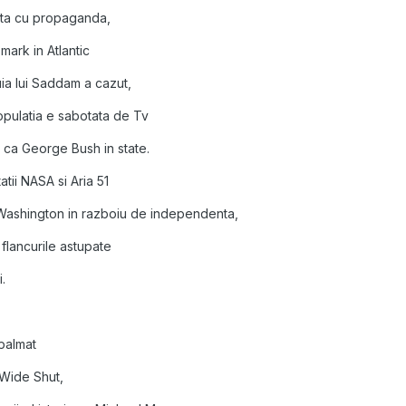
ata cu propaganda,
mark in Atlantic
uia lui Saddam a cazut,
opulatia e sabotata de Tv
 ca George Bush in state.
atii NASA si Aria 51
 Washington in razboiu de independenta,
 flancurile astupate
i.
 palmat
 Wide Shut,