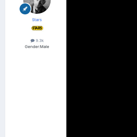
Stars
9.3k
Gender:
Male