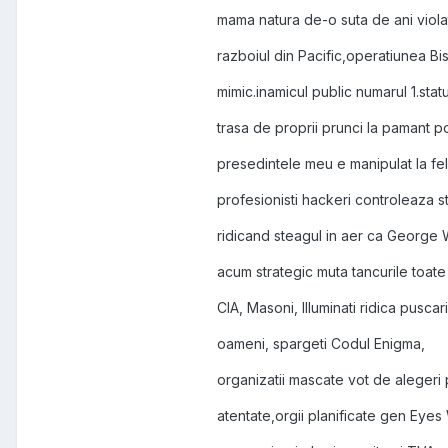
mama natura de-o suta de ani viol
razboiul din Pacific,operatiunea Bis
mimic.inamicul public numarul 1.stat
trasa de proprii prunci la pamant p
presedintele meu e manipulat la fel
profesionisti hackeri controleaza st
ridicand steagul in aer ca George
acum strategic muta tancurile toate
CIA, Masoni, Illuminati ridica puscari
oameni, spargeti Codul Enigma,
organizatii mascate vot de alegeri
atentate,orgii planificate gen Eyes