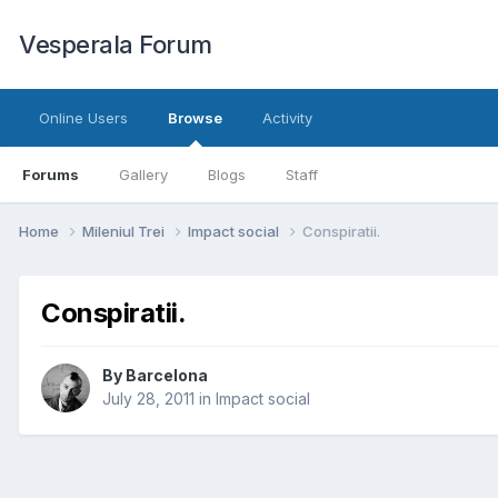
Vesperala Forum
Online Users
Browse
Activity
Forums
Gallery
Blogs
Staff
Home
Mileniul Trei
Impact social
Conspiratii.
Conspiratii.
By
Barcelona
July 28, 2011
in
Impact social