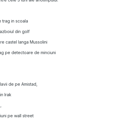
 trag in scoala
zboiul din golf
re castel langa Mussolini
 zag pe detectoare de minciuni
lavii de pe Amistad,
in Irak
,
uni pe wall street