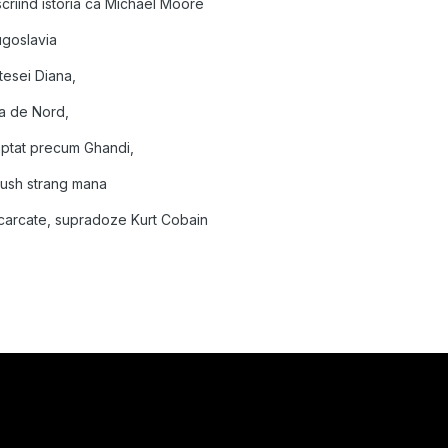
scriind istoria ca Michael Moore
ugoslavia
tesei Diana,
a de Nord,
laptat precum Ghandi,
 Bush strang mana
scarcate, supradoze Kurt Cobain