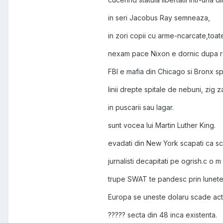
in seri Jacobus Ray semneaza,
in zori copii cu arme-ncarcate,toate
nexam pace Nixon e dornic dupa ra
FBI e mafia din Chicago si Bronx sp
linii drepte spitale de nebuni, zig
in puscarii sau lagar.
sunt vocea lui Martin Luther King.
evadati din New York scapati ca sc
jurnalisti decapitati pe ogrish.c o m 
trupe SWAT te pandesc prin lunete
Europa se uneste dolaru scade acti
????? secta din 48 inca existenta.