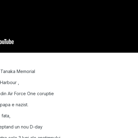
i Tanaka Memorial
 Harbour ,
 din Air Force One coruptie
 papa e nazist.
 fata,
steptand un nou D-day
intre cele 3 luni ale anotimpului.