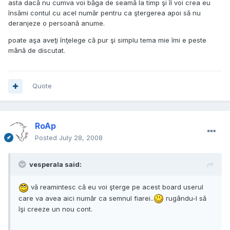
asta dacă nu cumva voi băga de seamă la timp şi îl voi crea eu
însămi contul cu acel număr pentru ca ştergerea apoi să nu
deranjeze o persoană anume.
poate aşa aveţi înţelege că pur şi simplu tema mie îmi e peste
mână de discutat.
Quote
RoAp
Posted
July 28, 2008
vesperala said:
vă reamintesc că eu voi şterge pe acest board userul
care va avea aici număr ca semnul fiarei..
rugându-l să
îşi creeze un nou cont.