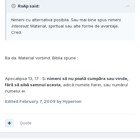
RoAp said:
Nimeni cu alternativa posibila. Sau mai bine spus nimeni
interesat
. Material, spiritual sau alte forme de avantaje.
Cred.
Ba da. Material vorbind. Biblia spune :
Apocalipsa 13, 17 : Si
nimeni sã nu poatã cumpãra sau vinde,
fãrã sã aibã semnul acesta
, adicã numele fiarei, sau numãrul
numelui ei.
Edited
February 7, 2009
by Hyperion
Quote