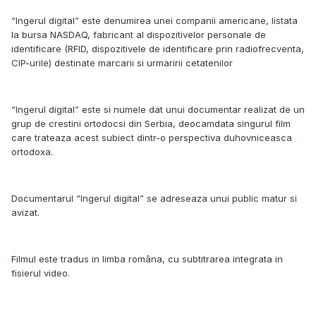
“Ingerul digital” este denumirea unei companii americane, listata
la bursa NASDAQ, fabricant al dispozitivelor personale de
identificare (RFID, dispozitivele de identificare prin radiofrecventa,
CIP-urile) destinate marcarii si urmaririi cetatenilor
“Ingerul digital” este si numele dat unui documentar realizat de un
grup de crestini ortodocsi din Serbia, deocamdata singurul film
care trateaza acest subiect dintr-o perspectiva duhovniceasca
ortodoxa.
Documentarul “Ingerul digital” se adreseaza unui public matur si
avizat.
Filmul este tradus in limba româna, cu subtitrarea integrata in
fisierul video.