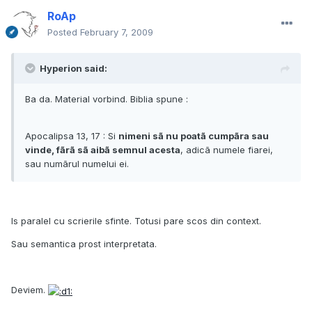
RoAp
Posted
February 7, 2009
Hyperion said:
Ba da. Material vorbind. Biblia spune :
Apocalipsa 13, 17 : Si
nimeni sã nu poatã cumpãra sau
vinde, fãrã sã aibã semnul acesta
, adicã numele fiarei,
sau numãrul numelui ei.
Is paralel cu scrierile sfinte. Totusi pare scos din context.
Sau semantica prost interpretata.
Deviem.