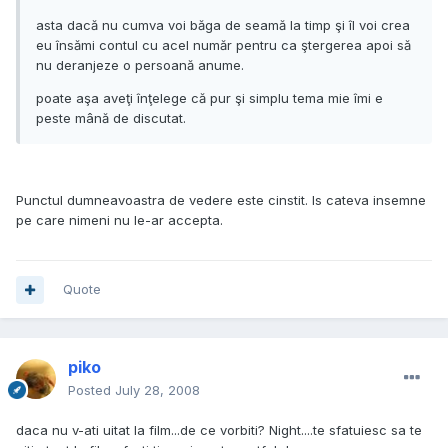
asta dacă nu cumva voi băga de seamă la timp şi îl voi crea
eu însămi contul cu acel număr pentru ca ştergerea apoi să
nu deranjeze o persoană anume.
poate aşa aveţi înţelege că pur şi simplu tema mie îmi e
peste mână de discutat.
Punctul dumneavoastra de vedere este cinstit. Is cateva insemne
pe care nimeni nu le-ar accepta.
Quote
piko
Posted
July 28, 2008
daca nu v-ati uitat la film...de ce vorbiti? Night....te sfatuiesc sa te