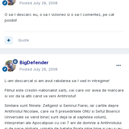
Posted
July 28, 2008
O sa-l descarc eu, o sa-l vizionez si o sa-l comentez, pe cat
posibil!
Quote
BigDefender
Posted
July 28, 2008
L-am descarcat si am avut rabdarea sa-l vad in intregime!
Filmul este crestin-nationalist sarb, cei care vor avea de mancare
si vor da la altii cand va veni Antihristul!
Similare sunt filmele: Zeltgeist si Semnul Fiarei, iar cartile depre
Antihristul Nicolaie, care va fi presedintele ONU si Seful Bisericii
Universale se vand bine( sunt deja la al saptelea volum),
interpretari ale Apocalipsei cu cei 7 ani de domnie a Antihristului
si de pace globala, urmata de batalia finala intre bine si rau s-au