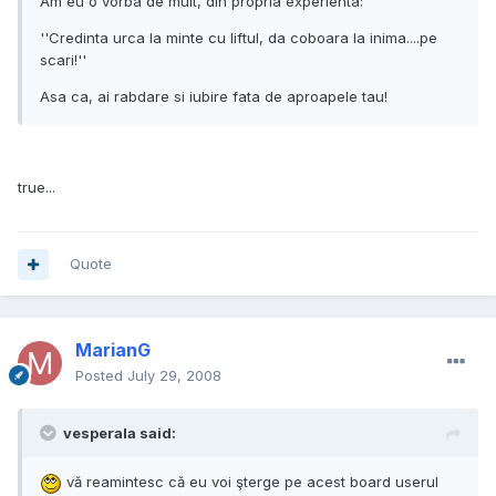
Am eu o vorba de mult, din propria experienta:
''Credinta urca la minte cu liftul, da coboara la inima....pe
scari!''
Asa ca, ai rabdare si iubire fata de aproapele tau!
true...
Quote
MarianG
Posted
July 29, 2008
vesperala said:
vă reamintesc că eu voi şterge pe acest board userul