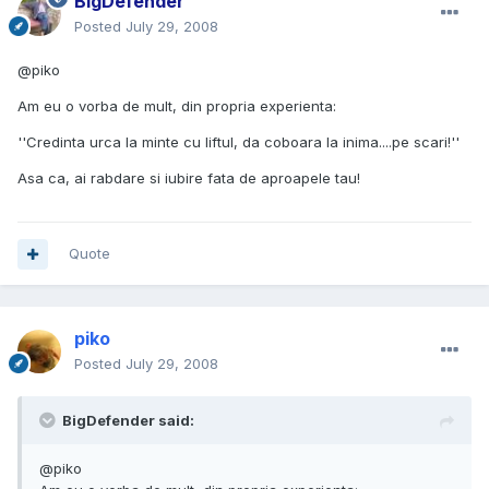
BigDefender
Posted
July 29, 2008
@piko
Am eu o vorba de mult, din propria experienta:
''Credinta urca la minte cu liftul, da coboara la inima....pe scari!''
Asa ca, ai rabdare si iubire fata de aproapele tau!
Quote
piko
Posted
July 29, 2008
BigDefender said:
@piko