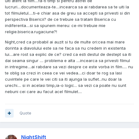
uiti atent la film....fa-ti timp si pentru astfel de
lucruri....documenteaza-te....incearca sa ai rabdarea sa te uiti la
tot filmuletul.....ti-e chiar asa de greu sa accepti sa privesti si din
perspectiva Bisericii? de ce trebuie sa tratam Biserica cu
indiferenta....si sa spunem mereu: ce-mi trebuie mie
religie.biserica.rugaciune?!
Night,cred ca probabil ai auzit si tu de multe ori:cea mai mare
dorinta a diavolului este sa ne faca sa nu credem in existenta
lui....are rost sa explic de ce? cred ca esti destul de destept sa iti
dai seama singur .... problema e alta ....incearca sa privesti filmul
in intregime....ai rabdare sa vezi despre ce este vorba in film..... nu
te oblig sa crezi in ceea ce vei vedea....ci doar te rog sa lasi
cuvintele pe care le vei citi sa iti ajunga la suflet...nu doar la
urechi.... si in acelasi timp,ia-o logic... sa vezi ca poate nu sunt
nebuni cei care au facut acel filmulet....
Quote
NightShift