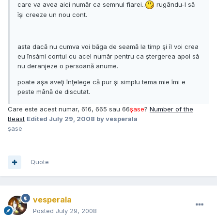
care va avea aici număr ca semnul fiarei..
rugându-l să
îşi creeze un nou cont.
asta dacă nu cumva voi băga de seamă la timp şi îl voi crea
eu însămi contul cu acel număr pentru ca ştergerea apoi să
nu deranjeze o persoană anume.
poate aşa aveţi înţelege că pur şi simplu tema mie îmi e
peste mână de discutat.
Care este acest numar, 616, 665 sau 66
şase
?
Number of the
Beast
Edited
July 29, 2008
by vesperala
şase
Quote
vesperala
Posted
July 29, 2008