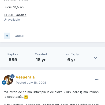
Lucru 10,5 ani
STIATI__CA.doc
Unavailable
Quote
Replies
Created
Last Reply
589
18 yr
6 yr
vesperala
Posted
July 18, 2008
mă întreb ce se mai întâmplă în celelalte 7 luni care îţi mai rămân
la socoteală...
îţi tai unghiile, le vopseşti , te piepteni, calci, stai pe băncile şcolii,