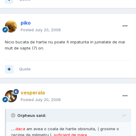
piko
Posted
July 20, 2008
Nicio bucata de hartie nu poate fi impaturita in jumatate de mai
mult de sapte (7) ori.
Quote
vesperala
Posted
July 20, 2008
Orpheus said:
.....
daca
am avea o coala de hartie obisnuita, ( grosime o
zecime de milimetru ),
suficient de mare