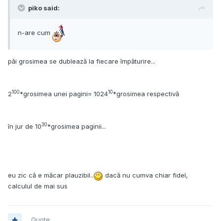
piko said:
n-are cum
păi grosimea se dublează la fiecare împăturire...
100
10
2
*grosimea unei pagini= 1024
*grosimea respectivă
30
în jur de 10
*grosimea paginii...
eu zic că e măcar plauzibil..
dacă nu cumva chiar fidel,
calculul de mai sus
Quote