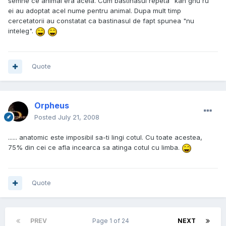
semne ce animal era acela. Cum bastinasul repeta "kan ghu ru"
ei au adoptat acel nume pentru animal. Dupa mult timp
cercetatorii au constatat ca bastinasul de fapt spunea "nu
inteleg".
Quote
Orpheus
Posted
July 21, 2008
...... anatomic este imposibil sa-ti lingi cotul. Cu toate acestea,
75% din cei ce afla incearca sa atinga cotul cu limba.
Quote
PREV
Page 1 of 24
NEXT