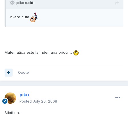
piko said:
n-are cum
Matematica este la indemana oricui....
Quote
piko
Posted
July 20, 2008
Stiati ca....