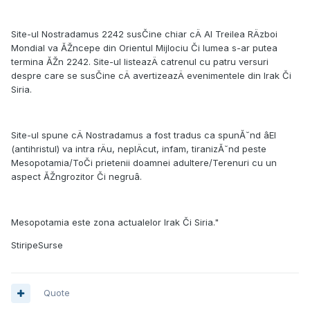
Site-ul Nostradamus 2242 susČine chiar cÄ Al Treilea RÄzboi
Mondial va ĂŽncepe din Orientul Mijlociu Či lumea s-ar putea
termina ĂŽn 2242. Site-ul listeazÄ catrenul cu patru versuri
despre care se susČine cÄ avertizeazÄ evenimentele din Irak Či
Siria.
Site-ul spune cÄ Nostradamus a fost tradus ca spunĂ˘nd âEl
(antihristul) va intra rÄu, neplÄcut, infam, tiranizĂ˘nd peste
Mesopotamia/ToČi prietenii doamnei adultere/Terenuri cu un
aspect ĂŽngrozitor Či negruâ.
Mesopotamia este zona actualelor Irak Či Siria."
StiripeSurse
Quote