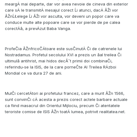
meargÄ mai departe, dar vor avea nevoie de cineva din exterior
care sÄ le transmitÄ mesajul corect Ĺi atunci, dacÄ ĂŽl vor
ĂŽnĹŁelege Ĺi ĂŽl vor asculta, vor deveni un popor care va
conduce multe alte popoare care se vor pierde de pe calea
corectÄâ, a prevÄzut Baba Vanga.
ProfeČia ĂŽnfricoČÄtoare este susČinutÄ Či de catrenele lui
Nostradamus. Profetul secolului XVI a prezis un âal treilea Či
ultimulâ antihrist, mai hidos decĂ˘t primii doi combinaČi,
referindu-se la ISIS, de la care porneČte Al Treilea RÄzboi
Mondial ce va dura 27 de ani.
MulČi cercetÄtori ai profetului francez, care a murit ĂŽn 1566,
sunt convinČi cÄ acesta a prezis corect actele barbare actuale
ca fiind masacrul din Orientul Mijlociu, precum Či atentatele
teroriste comise de ISIS ĂŽn toatÄ lumea, potrivit realitatea.net.