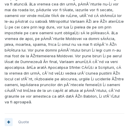
va fi atunciâ. âLa vremea cea din urmÄ, pÄmĂ˘nturile nu-Ĺi vor
mai da roada lor, pÄdurile vor fi tÄiate, iazurile vor fi secate,
oamenii vor vinde moĹiile fÄrÄ de ruĹine, uitĂ˘nd cÄ strÄmoĹii lor
le-au pÄstrat cu sabiaâ. Mitropolitul Varlaam ĂŽi are ĂŽn atenĹŁie
Ĺi pe cei care prin legi dure, vor lua Ĺi pielea de pe om prin
impozitele pe care oamenii sunt obligaĹŁi sÄ le plÄteascÄ. âLa
vremea de apoi, pe pÄmĂ˘nturile Moldovei va domni sÄrÄcia,
jalea, moartea, spaima, frica Ĺi omul nu va mai fi stÄpĂ˘n ĂŽn
bÄtÄtura lui. Vor pune domnii pÄmĂ˘ntului biruri Ĺi legi cum n-au
mai fost de la ĂŽntemeierea Moldovei. Vor pune biruri Ĺi pe aerul
lÄsat de Dumnezeuâ Ăn final, Varlaam anunĹŁÄ cĂ˘nd va veni
apocalipsa. âAĹa aratÄ Apocalipsa Sfintei CÄrĹŁi a Scripturii, cÄ
la vremea din urmÄ, cĂ˘nd veĹŁi vedea urĂ˘ciunea pustiirii ĂŽn
locul cel sfĂ˘nt, rÄzboaiele pe alocurea, urgiile Ĺi uciderile ĂŽntre
oameni, lepÄdarea pruncilor din pĂ˘ntecele femeieĹti Ĺi oameni
cÄutĂ˘nd liniĹtea de la un capÄt al altuia al pÄmĂ˘ntului, cĂ˘nd
graiurile se vor amesteca ca altÄ datÄ ĂŽn Babilon, Ĺi sfĂ˘rĹitul
va fi aproapeâ.
Quote