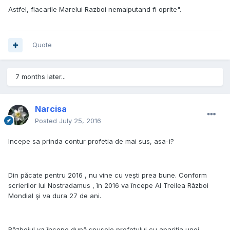
Astfel, flacarile Marelui Razboi nemaiputand fi oprite".
Quote
7 months later...
Narcisa
Posted
July 25, 2016
Incepe sa prinda contur profetia de mai sus, asa-i?
Din păcate pentru 2016 , nu vine cu vești prea bune. Conform
scrierilor lui Nostradamus , în 2016 va începe Al Treilea Război
Mondial şi va dura 27 de ani.
Războiul va începe după spusele profetului cu apariţia unei