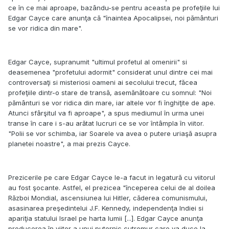
ce în ce mai aproape, bazându-se pentru aceasta pe profeţiile lui
Edgar Cayce care anunţa că "înaintea Apocalipsei, noi pământuri
se vor ridica din mare".
Edgar Cayce, supranumit "ultimul profetul al omenirii" si
deasemenea "profetului adormit" considerat unul dintre cei mai
controversaţi si misteriosi oameni ai secolului trecut, făcea
profeţiile dintr-o stare de transă, asemănătoare cu somnul: "Noi
pământuri se vor ridica din mare, iar altele vor fi înghiţite de ape.
Atunci sfârşitul va fi aproape", a spus mediumul în urma unei
transe în care i s-au arătat lucruri ce se vor întâmpla în viitor.
"Polii se vor schimba, iar Soarele va avea o putere uriaşă asupra
planetei noastre", a mai prezis Cayce.
Prezicerile pe care Edgar Cayce le-a facut in legatură cu viitorul
au fost şocante. Astfel, el prezicea "începerea celui de al doilea
Război Mondial, ascensiunea lui Hitler, căderea comunismului,
asasinarea preşedintelui J.F. Kennedy, independenţa Indiei si
apariţia statului Israel pe harta lumii [...]. Edgar Cayce anunţa
producerea în viitor a unui puternic cutremur care va duce la