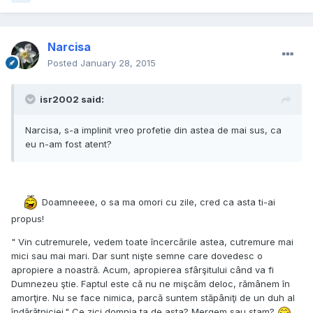
Narcisa
Posted
January 28, 2015
isr2002 said:
Narcisa, s-a implinit vreo profetie din astea de mai sus, ca
eu n-am fost atent?
Doamneeee, o sa ma omori cu zile, cred ca asta ti-ai
propus!
" Vin cutremurele, vedem toate încercările astea, cutremure mai
mici sau mai mari. Dar sunt nişte semne care dovedesc o
apropiere a noastră. Acum, apropierea sfârşitului când va fi
Dumnezeu ştie. Faptul este că nu ne mişcăm deloc, rămânem în
amorţire. Nu se face nimica, parcă suntem stăpâniţi de un duh al
îndărătniciei." Ce zici domnia ta de asta? Mergem sau stam?