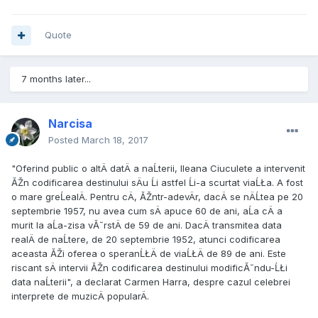
Quote
7 months later...
Narcisa
Posted
March 18, 2017
"Oferind public o altÄ datÄ a naĹterii, Ileana Ciuculete a intervenit
ĂŽn codificarea destinului sÄu Ĺi astfel Ĺi-a scurtat viaĹŁa. A fost
o mare greĹealÄ. Pentru cÄ, ĂŽntr-adevÄr, dacÄ se nÄĹtea pe 20
septembrie 1957, nu avea cum sÄ apuce 60 de ani, aĹa cÄ a
murit la aĹa-zisa vĂ˘rstÄ de 59 de ani. DacÄ transmitea data
realÄ de naĹtere, de 20 septembrie 1952, atunci codificarea
aceasta ĂŽi oferea o speranĹŁÄ de viaĹŁÄ de 89 de ani. Este
riscant sÄ intervii ĂŽn codificarea destinului modificĂ˘ndu-ĹŁi
data naĹterii", a declarat Carmen Harra, despre cazul celebrei
interprete de muzicÄ popularÄ.