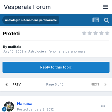
Vesperala Forum
Astrologie si fenomene paranormale
Profetii
By
malitzia
July 15, 2008
in
Astrologie si fenomene paranormale
Reply to this topic
PREV
Page 6 of 6
NEXT
Narcisa
Posted
January 2, 2012