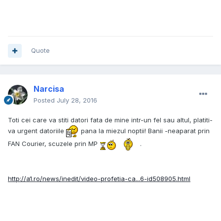
Quote
Narcisa
Posted
July 28, 2016
Toti cei care va stiti datori fata de mine intr-un fel sau altul, platiti-
va urgent datoriile
pana la miezul noptii! Banii -neaparat prin
FAN Courier, scuzele prin MP
.
http://a1.ro/news/inedit/video-profetia-ca...6-id508905.html