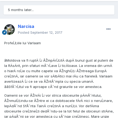
5 months later...
Narcisa
Posted
September 12, 2017
ProfeĹŁiile lui Varlaam
âMoldova va fi ruptÄ Ĺi ĂŽmpÄrĹŁitÄ dupÄ bunul gust al puterii de
la RÄsÄrit, prin sfaturi mĂ˘rĹave Ĺi ticÄloase. La vremea din urmÄ
o hiarÄ roĹie cu multe capete va ĂŽnghiĹŁi ĂŽntreaga EuropÄ
creĹtinÄ, iar oamenii se vor sÄlbÄtici mai rÄu ca fiareleâ. Varlaam
avertizeazÄ Ĺi ce se va ĂŽntĂ˘mpla cu specia umanÄ.
ââSfĂ˘rĹitul va fi aproape cĂ˘nd graiurile se vor amesteca.
Oamenii se vor ĂŽnrÄi Ĺi vor strica obiceiurile pÄmĂ˘ntului,
ĂŽnmulĹŁindu-se ĂŽntre ei ca dobitoacele fÄrÄ nici o neruĹinare,
lepÄdĂ˘nd SfĂ˘nta TainÄ creĹtinÄ a nunĹŁii. Vor defÄima
obiceiurile creĹtineĹti dedĂ˘ndu-se la tot felul de obiceiuri strÄine,
iar pÄgĂ˘nii se vor amesteca cu sĂ˘nge creĹtinesc. Mare urgie