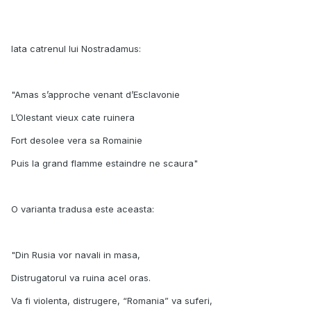
Iata catrenul lui Nostradamus:
"Amas s’approche venant d’Esclavonie
L’Olestant vieux cate ruinera
Fort desolee vera sa Romainie
Puis la grand flamme estaindre ne scaura"
O varianta tradusa este aceasta:
"Din Rusia vor navali in masa,
Distrugatorul va ruina acel oras.
Va fi violenta, distrugere, “Romania” va suferi,