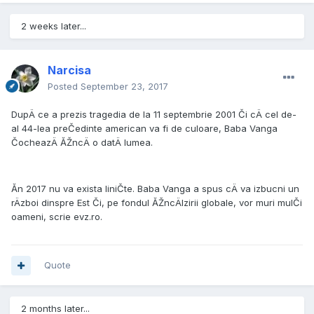
2 weeks later...
Narcisa
Posted
September 23, 2017
DupÄ ce a prezis tragedia de la 11 septembrie 2001 Či cÄ cel de-
al 44-lea preČedinte american va fi de culoare, Baba Vanga
ČocheazÄ ĂŽncÄ o datÄ lumea.
Ăn 2017 nu va exista liniČte. Baba Vanga a spus cÄ va izbucni un
rÄzboi dinspre Est Či, pe fondul ĂŽncÄlzirii globale, vor muri mulČi
oameni, scrie evz.ro.
Quote
2 months later...