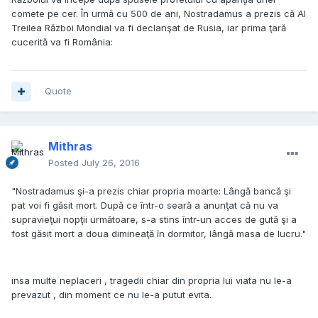
comete pe cer. În urmă cu 500 de ani, Nostradamus a prezis că Al
Treilea Război Mondial va fi declanşat de Rusia, iar prima ţară
cucerită va fi România:
Quote
Mithras
Posted
July 26, 2016
"Nostradamus şi-a prezis chiar propria moarte: Lângă bancă şi
pat voi fi găsit mort. După ce într-o seară a anunţat că nu va
supravieţui nopţii următoare, s-a stins într-un acces de gută şi a
fost găsit mort a doua dimineaţă în dormitor, lângă masa de lucru."
insa multe neplaceri , tragedii chiar din propria lui viata nu le-a
prevazut , din moment ce nu le-a putut evita.