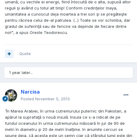
umană, cu vechile ei energii, fiind înlocuită de o alta, supusă altor
reguli şi având cu totul alt timp! Conform credinţelor maya,
umanitatea a cunoscut deja moartea a trei sori şi se pregăteşte
pentru răcirea celui de-al patrulea. (...) Toate se vor schimba, dar
gradul de suferinţă sau de fericire va depinde de fiecare dintre
noi!", a spus Oreste Teodorescu.
Quote
1 year later...
Narcisa
Posted
November 5, 2013
'În Marea Arabiei, în urma cutremurului puternic din Pakistan, a
apărut la suprafaţă o nouă insulă. Insula ce s-a ridicat de pe
fundul oceanului în urma cutremurului măsoară în jur de 90 de
metri în diametru şi 20 de metri înalţime. In anumite cercuri se
spune deja, că acesta este un semn clar că sfârşitul lumii este din