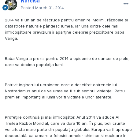
Narcisa
Posted
March 31, 2014
2014 va fi un an de răscruce pentru omenire. Molimi, războaie şi
catastrofe naturale pândesc lumea, iar una dintre cele mai
înfricoşătoare previziuni îi aparţine celebrei prezicătoare baba
Vanga.
Baba Vanga a prezis pentru 2014 o epidemie de cancer de piele,
care va decima populaţia lumii.
Potrivit inginerului ucrainean care a descifrat catrenele lui
Nostradamus anul ce va urma va fi sub semnul violenţei. Patru
premieri importanţi ai lumii vor fi victimele unor atentate.
Profeţiile continuă şi mai înfricoşător. Anul 2014 va aduce Al
Treilea Război Mondial, care va dura 10 ani. În plus, boli crunte
vor afecta mare parte din populaţia globului. Europa va fi aproape
depopulată, ca urmare a folosirii armelor chimice şi nucleare în