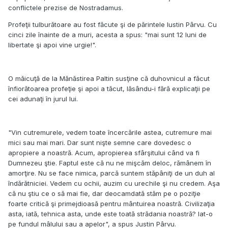
conflictele prezise de Nostradamus.
Profeţii tulburătoare au fost făcute şi de părintele Iustin Pârvu. Cu
cinci zile înainte de a muri, acesta a spus: "mai sunt 12 luni de
libertate şi apoi vine urgie!".
O măicuţă de la Mănăstirea Paltin susţine că duhovnicul a făcut
înfiorătoarea profeţie şi apoi a tăcut, lăsându-i fără explicaţii pe
cei adunaţi în jurul lui.
"Vin cutremurele, vedem toate încercările astea, cutremure mai
mici sau mai mari. Dar sunt nişte semne care dovedesc o
apropiere a noastră. Acum, apropierea sfârşitului când va fi
Dumnezeu ştie. Faptul este că nu ne mişcăm deloc, rămânem în
amorţire. Nu se face nimica, parcă suntem stăpâniţi de un duh al
îndărătniciei. Vedem cu ochii, auzim cu urechile şi nu credem. Aşa
că nu ştiu ce o să mai fie, dar deocamdată stăm pe o poziţie
foarte critică şi primejdioasă pentru mântuirea noastră. Civilizaţia
asta, iată, tehnica asta, unde este toată strădania noastră? Iat-o
pe fundul mâlului sau a apelor", a spus Justin Pârvu.