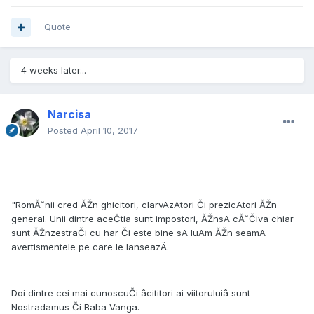
Quote
4 weeks later...
Narcisa
Posted
April 10, 2017
"RomĂ˘nii cred ĂŽn ghicitori, clarvÄzÄtori Či prezicÄtori ĂŽn
general. Unii dintre aceČtia sunt impostori, ĂŽnsÄ cĂ˘Čiva chiar
sunt ĂŽnzestraČi cu har Či este bine sÄ luÄm ĂŽn seamÄ
avertismentele pe care le lanseazÄ.
Doi dintre cei mai cunoscuČi âcititori ai viitoruluiâ sunt
Nostradamus Či Baba Vanga.