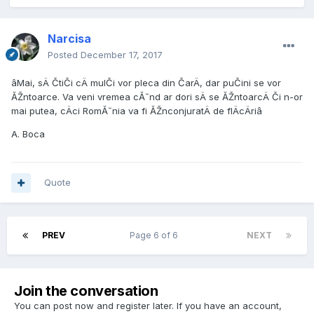
Narcisa
Posted
December 17, 2017
âMai, sÄ ČtiČi cÄ mulČi vor pleca din ČarÄ, dar puČini se vor
ĂŽntoarce. Va veni vremea cĂ˘nd ar dori sÄ se ĂŽntoarcÄ Či n-or
mai putea, cÄci RomĂ˘nia va fi ĂŽnconjuratÄ de flÄcÄriâ
A. Boca
Quote
PREV
Page 6 of 6
NEXT
Join the conversation
You can post now and register later. If you have an account,