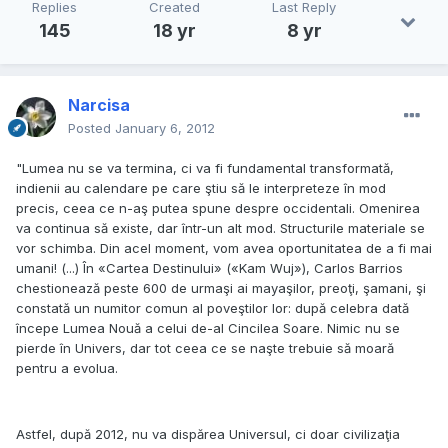
Replies
Created
Last Reply
145
18 yr
8 yr
Narcisa
Posted
January 6, 2012
"Lumea nu se va termina, ci va fi fundamental transformată,
indienii au calendare pe care ştiu să le interpreteze în mod
precis, ceea ce n-aş putea spune despre occidentali. Omenirea
va continua să existe, dar într-un alt mod. Structurile materiale se
vor schimba. Din acel moment, vom avea oportunitatea de a fi mai
umani! (...) În «Cartea Destinului» («Kam Wuj»), Carlos Barrios
chestionează peste 600 de urmaşi ai mayaşilor, preoţi, şamani, şi
constată un numitor comun al poveştilor lor: după celebra dată
începe Lumea Nouă a celui de-al Cincilea Soare. Nimic nu se
pierde în Univers, dar tot ceea ce se naşte trebuie să moară
pentru a evolua.
Astfel, după 2012, nu va dispărea Universul, ci doar civilizaţia