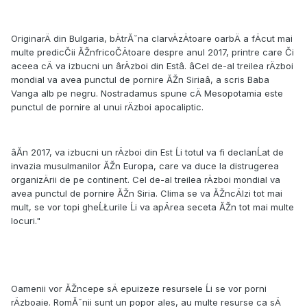
OriginarÄ din Bulgaria, bÄtrĂ˘na clarvÄzÄtoare oarbÄ a fÄcut mai
multe predicČii ĂŽnfricoČÄtoare despre anul 2017, printre care Či
aceea cÄ va izbucni un ârÄzboi din Estâ. âCel de-al treilea rÄzboi
mondial va avea punctul de pornire ĂŽn Siriaâ, a scris Baba
Vanga alb pe negru. Nostradamus spune cÄ Mesopotamia este
punctul de pornire al unui rÄzboi apocaliptic.
âĂn 2017, va izbucni un rÄzboi din Est Ĺi totul va fi declanĹat de
invazia musulmanilor ĂŽn Europa, care va duce la distrugerea
organizÄrii de pe continent. Cel de-al treilea rÄzboi mondial va
avea punctul de pornire ĂŽn Siria. Clima se va ĂŽncÄlzi tot mai
mult, se vor topi gheĹŁurile Ĺi va apÄrea seceta ĂŽn tot mai multe
locuri."
Oamenii vor ĂŽncepe sÄ epuizeze resursele Ĺi se vor porni
rÄzboaie. RomĂ˘nii sunt un popor ales, au multe resurse ca sÄ