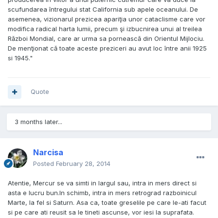
scufundarea întregului stat California sub apele oceanului. De
asemenea, vizionarul prezicea apariţia unor cataclisme care vor
modifica radical harta lumii, precum şi izbucnirea unui al treilea
Război Mondial, care ar urma sa pornească din Orientul Mijlociu.
De menţionat că toate aceste preziceri au avut loc între anii 1925
si 1945."
Quote
3 months later...
Narcisa
Posted
February 28, 2014
Atentie, Mercur se va simti in largul sau, intra in mers direct si
asta e lucru bun.In schimb, intra in mers retrograd razboinicul
Marte, la fel si Saturn. Asa ca, toate greselile pe care le-ati facut
si pe care ati reusit sa le tineti ascunse, vor iesi la suprafata.