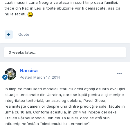
Luati masuri! Luna Neagra va ataca in scurt timp casa familiei,
trece din Rac in Leu si toate abuzurile vor fi demascate, asa ca
nu le faceti.
Quote
3 weeks later...
Narcisa
Posted
March 17, 2014
În timp ce marii lideri mondiali stau cu ochii aţintiţi asupra evoluţiei
situaţiei tensionate din Ucraina, care se luptă pentru a-şi menţine
integritatea teritorială, un astrolog celebru, Pavel Globa,
reaminteşte oamenilor despre una dintre predicţiile sale, făcute în
urmă cu 10 ani. Conform acestuia, în 2014 va începe cel de-al
Treilea Război Mondial, din cauza Rusiei, care se află sub
influenţa nefastă a "blestemului lui Lermontov".