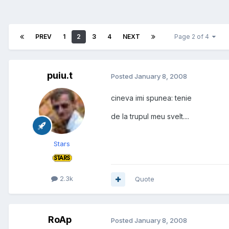
PREV
1
2
3
4
NEXT
Page 2 of 4
puiu.t
Posted
January 8, 2008
cineva imi spunea: tenie
de la trupul meu svelt....
Stars
2.3k
Quote
RoAp
Posted
January 8, 2008