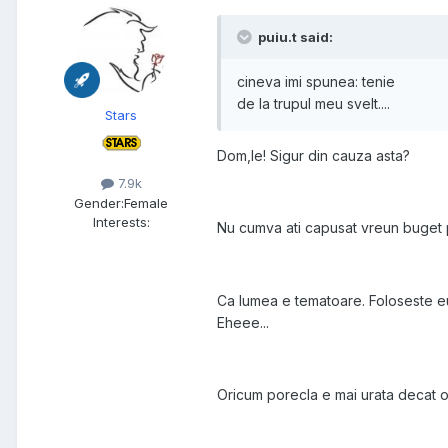
puiu.t said:
cineva imi spunea: tenie
de la trupul meu svelt....
Stars
Dom,le! Sigur din cauza asta?
7.9k
Gender:
Female
Interests:
Nu cumva ati capusat vreun buget 
Ca lumea e tematoare. Foloseste eu
Eheee...
Oricum porecla e mai urata decat o