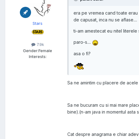
era pe vremea cand toate erau 
de capusat, inca nu se aflase....
Stars
ti-am amestecat eu nitel literele s
paro-s....
7.9k
Gender:
Female
asa o fi?
Interests:
Sa ne amintim cu placere de acele 
Sa ne bucuram cu si mai mare place
bine).(n-am java in momentul asta s
Cat despre anagrama e chiar adevar