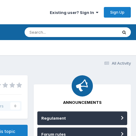
Sign Up
Existing user? Sign In
All Activity
ANNOUNCEMENTS
rs
0
Regulament
is topic
Forum rules