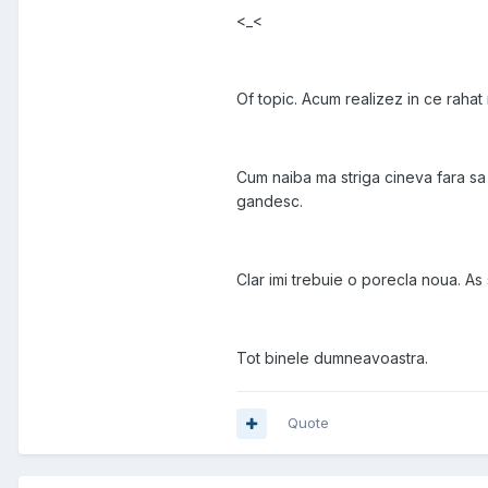
<_<
Of topic. Acum realizez in ce rahat
Cum naiba ma striga cineva fara sa
gandesc.
Clar imi trebuie o porecla noua. As s
Tot binele dumneavoastra.
Quote