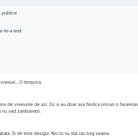
..publice
i mi-a iesit
vremuri... O tempora.
re de vremurile de azi. Zic si eu doar asa fiindca oricum o facem(
i nu vad zambaretii).
ata. Si de bine desigur. Nici tu nu stai rau bag seama.