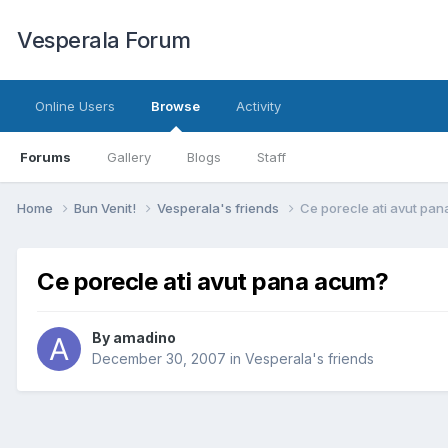
Vesperala Forum
Online Users
Browse
Activity
Forums
Gallery
Blogs
Staff
Home
Bun Venit!
Vesperala's friends
Ce porecle ati avut pa
Ce porecle ati avut pana acum?
By
amadino
December 30, 2007
in
Vesperala's friends