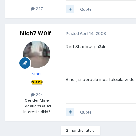
287
Quote
N!gh7 W0lf
Posted
April 14, 2008
Red Shadow :ph34r:
Stars
Bine , si porecla mea folosita zi de 
204
Gender:
Male
Location:
Galati
Interests:
dNd?
Quote
2 months later...