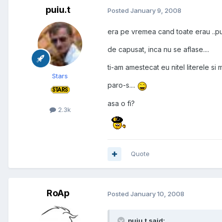
puiu.t
Posted
January 9, 2008
era pe vremea cand toate erau ..p
de capusat, inca nu se aflase....
ti-am amestecat eu nitel literele si m
Stars
paro-s....
asa o fi?
2.3k
Quote
RoAp
Posted
January 10, 2008
puiu.t said: