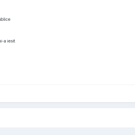
ublice
i-a iesit