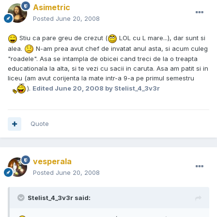
Asimetric
Posted
June 20, 2008
Stiu ca pare greu de crezut (
LOL cu L mare...), dar sunt si
alea.
N-am prea avut chef de invatat anul asta, si acum culeg
"roadele". Asa se intampla de obicei cand treci de la o treapta
educationala la alta, si te vezi cu sacii in caruta. Asa am patit si in
liceu (am avut corijenta la mate intr-a 9-a pe primul semestru
).
Edited
June 20, 2008
by Stelist_4_3v3r
Quote
vesperala
Posted
June 20, 2008
Stelist_4_3v3r said: