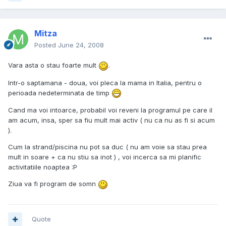
Mitza
Posted
June 24, 2008
Vara asta o stau foarte mult
.
Intr-o saptamana - doua, voi pleca la mama in Italia, pentru o
perioada nedeterminata de timp
Cand ma voi intoarce, probabil voi reveni la programul pe care il
am acum, insa, sper sa fiu mult mai activ ( nu ca nu as fi si acum
).
Cum la strand/piscina nu pot sa duc ( nu am voie sa stau prea
mult in soare + ca nu stiu sa inot ) , voi incerca sa mi planific
activitatiile noaptea :P
Ziua va fi program de somn
Quote