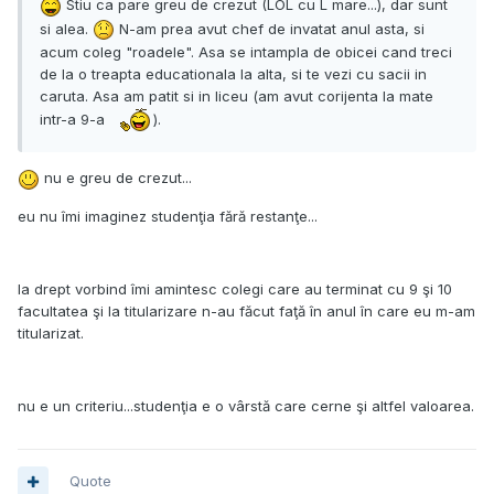
Stiu ca pare greu de crezut (LOL cu L mare...), dar sunt
si alea.
N-am prea avut chef de invatat anul asta, si
acum coleg "roadele". Asa se intampla de obicei cand treci
de la o treapta educationala la alta, si te vezi cu sacii in
caruta. Asa am patit si in liceu (am avut corijenta la mate
intr-a 9-a
).
nu e greu de crezut...
eu nu îmi imaginez studenţia fără restanţe...
la drept vorbind îmi amintesc colegi care au terminat cu 9 şi 10
facultatea şi la titularizare n-au făcut faţă în anul în care eu m-am
titularizat.
nu e un criteriu...studenţia e o vârstă care cerne şi altfel valoarea.
Quote