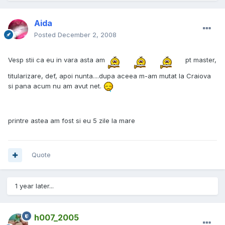
Aida
Posted
December 2, 2008
Vesp stii ca eu in vara asta am
pt master,
titularizare, def, apoi nunta....dupa aceea m-am mutat la Craiova
si pana acum nu am avut net.
printre astea am fost si eu 5 zile la mare
Quote
1 year later...
h007_2005