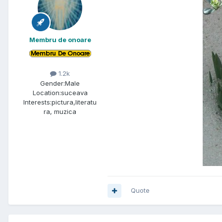
Membru de onoare
1.2k
Gender:
Male
Location:
suceava
Interests:
pictura,literatu
ra, muzica
Quote