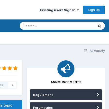
Sign Up
Existing user? Sign In
All Activity
ANNOUNCEMENTS
rs
0
Regulament
is topic
Forum rules