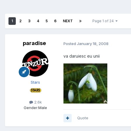
1
2
3
4
5
6
NEXT
Page 1 of 24
paradise
Posted
January 18, 2008
va daruiesc eu unii
Stars
2.6k
Gender:
Male
Quote