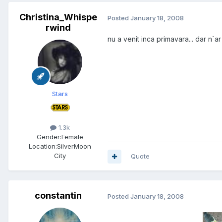
Christina_Whispe
Posted
January 18, 2008
rwind
nu a venit inca primavara... dar n`a
Stars
1.3k
Gender:
Female
Location:
SilverMoon
City
Quote
constantin
Posted
January 18, 2008