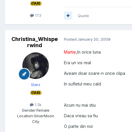
173
Quote
Christina_Whispe
Posted
January 20, 2008
rwind
Martie
,In orice luna
Era un vis real
Aveam doar soare-n orice clipa
In sufletul meu cald
Stars
1.3k
Acum nu mai stiu
Gender:
Female
Daca vreau sa fiu
Location:
SilverMoon
City
O parte din noi