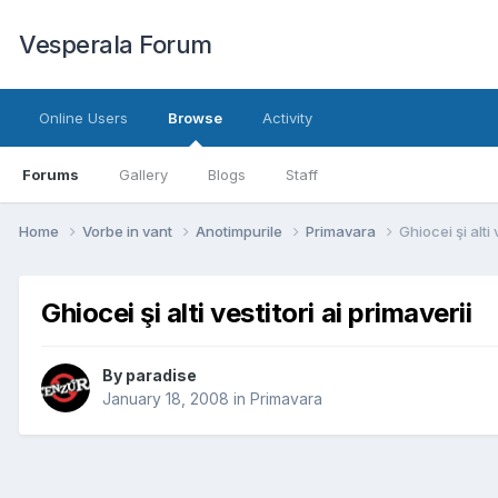
Vesperala Forum
Online Users
Browse
Activity
Forums
Gallery
Blogs
Staff
Home
Vorbe in vant
Anotimpurile
Primavara
Ghiocei şi alti 
Ghiocei şi alti vestitori ai primaverii
By
paradise
January 18, 2008
in
Primavara