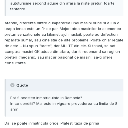
autoturisme second aduse din afara la niste preturi foarte
tentante.
Atentie, diferenta dintre cumpararea unei masini bune si a lua o
teapa iensa este un fir de par. Majoritatea masinilor la asemenea
preturi senzationale au kilometrajul masluit, poate au defectiuni
reparate sumar, sau cine stie ce alte probleme. Poate chiar legate
de acte ... Nu spun "toate", dar MULTE din ele. Si totusi, se pot
cumpara masini OK aduse din afara, dar iti recomand sa rogi un
prieten (mecanic, sau macar pasionat de masini) sa-ti ofere
consultanta.
Quote
Pot fi acestea inmatriculate in Romania?
In ce conditii? Mai este in vigoare prevederea cu limita de 8
ani?
Da, se poate inmatricula orice. Platesti taxa de prima