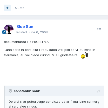
Quote
Blue Sun
Posted
June 6, 2008
documentarea ii o PROBLEMA
...una scrie in carti alta ii real, daca vrei poti sa vii cu mine in
Germania, eu voi pleca curind...M A I gindeste-te...
constantin said:
De aici s-ar putea trage concluzia ca ar fi mai bine sa merg
si sa o aleg singur.