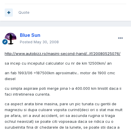
Quote
Blue Sun
Posted
May 30, 2008
http://www.autobizz.ro/masini-second-hand/...lf/20080525076/
sa incep cu inceputul calculator cu nr de km 12500km/ an
an fab 1993/06 =187500km aproximativ... motor de 1900 cmc
diesel
cu simpla aspiraie poti merge pina l-a 400.000 km linistit daca ii
faci intretinerea curenta.
ca aspect arata bine masina, pare un pic tunata cu gentii de
magneziu si dupa culoare vopsita curind(deci ori o stat mai mult
pe afara, ori a avut accident, ori sa ascunda rugina si traga
ochiul neavizat) se poate citi vopseaua daca se ridica cu o
surubelnita fina dr chedarele de la lunete, se poate stii daca a