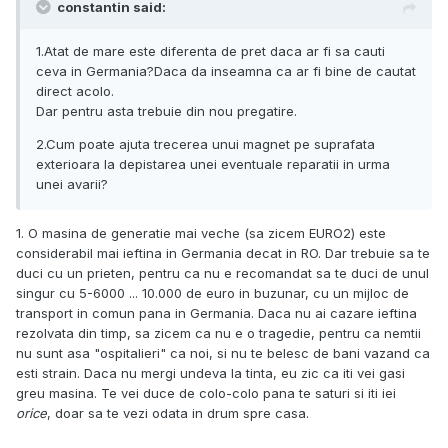
constantin said:
1.Atat de mare este diferenta de pret daca ar fi sa cauti
ceva in Germania?Daca da inseamna ca ar fi bine de cautat
direct acolo.
Dar pentru asta trebuie din nou pregatire.
2.Cum poate ajuta trecerea unui magnet pe suprafata
exterioara la depistarea unei eventuale reparatii in urma
unei avarii?
1. O masina de generatie mai veche (sa zicem EURO2) este
considerabil mai ieftina in Germania decat in RO. Dar trebuie sa te
duci cu un prieten, pentru ca nu e recomandat sa te duci de unul
singur cu 5-6000 ... 10.000 de euro in buzunar, cu un mijloc de
transport in comun pana in Germania. Daca nu ai cazare ieftina
rezolvata din timp, sa zicem ca nu e o tragedie, pentru ca nemtii
nu sunt asa "ospitalieri" ca noi, si nu te belesc de bani vazand ca
esti strain. Daca nu mergi undeva la tinta, eu zic ca iti vei gasi
greu masina. Te vei duce de colo-colo pana te saturi si iti iei
orice
, doar sa te vezi odata in drum spre casa.