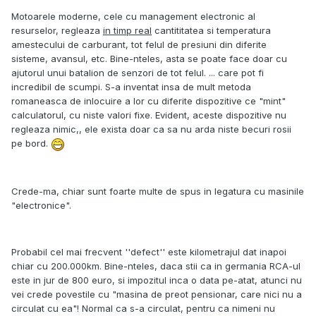
Motoarele moderne, cele cu management electronic al
resurselor, regleaza
in timp real
cantititatea si temperatura
amestecului de carburant, tot felul de presiuni din diferite
sisteme, avansul, etc. Bine-nteles, asta se poate face doar cu
ajutorul unui batalion de senzori de tot felul. ... care pot fi
incredibil de scumpi. S-a inventat insa de mult metoda
romaneasca de inlocuire a lor cu diferite dispozitive ce "mint"
calculatorul, cu niste valori fixe. Evident, aceste dispozitive nu
regleaza nimic,, ele exista doar ca sa nu arda niste becuri rosii
pe bord.
Crede-ma, chiar sunt foarte multe de spus in legatura cu masinile
"electronice".
Probabil cel mai frecvent ''defect'' este kilometrajul dat inapoi
chiar cu 200.000km. Bine-nteles, daca stii ca in germania RCA-ul
este in jur de 800 euro, si impozitul inca o data pe-atat, atunci nu
vei crede povestile cu "masina de preot pensionar, care nici nu a
circulat cu ea"! Normal ca s-a circulat, pentru ca nimeni nu