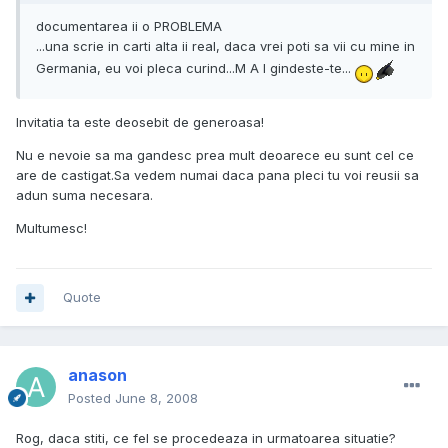
documentarea ii o PROBLEMA
...una scrie in carti alta ii real, daca vrei poti sa vii cu mine in
Germania, eu voi pleca curind...M A I gindeste-te...
Invitatia ta este deosebit de generoasa!
Nu e nevoie sa ma gandesc prea mult deoarece eu sunt cel ce
are de castigat.Sa vedem numai daca pana pleci tu voi reusii sa
adun suma necesara.
Multumesc!
Quote
anason
Posted
June 8, 2008
Rog, daca stiti, ce fel se procedeaza in urmatoarea situatie?