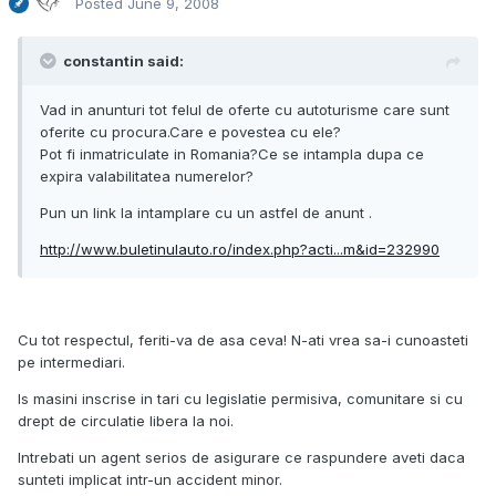
Posted
June 9, 2008
constantin said:
Vad in anunturi tot felul de oferte cu autoturisme care sunt
oferite cu procura.Care e povestea cu ele?
Pot fi inmatriculate in Romania?Ce se intampla dupa ce
expira valabilitatea numerelor?
Pun un link la intamplare cu un astfel de anunt .
http://www.buletinulauto.ro/index.php?acti...m&id=232990
Cu tot respectul, feriti-va de asa ceva! N-ati vrea sa-i cunoasteti
pe intermediari.
Is masini inscrise in tari cu legislatie permisiva, comunitare si cu
drept de circulatie libera la noi.
Intrebati un agent serios de asigurare ce raspundere aveti daca
sunteti implicat intr-un accident minor.