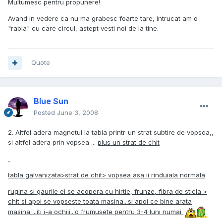
Multumesc pentru propunere!
Avand in vedere ca nu ma grabesc foarte tare, intrucat am o
"rabla" cu care circul, astept vesti noi de la tine.
Quote
Blue Sun
Posted
June 3, 2008
2. Altfel adera magnetul la tabla printr-un strat subtire de vopsea,,
si altfel adera prin vopsea ...
plus un strat de chit
tabla galvanizata>strat de chit> vopsea asa ii rinduiala normala
rugina si gaurile ei se acopera cu hirtie, frunze, fibra de sticla >
chit si apoi se vopseste toata masina...si apoi ce bine arata
masina ...iti i-a ochiii...o frumusete pentru 3-4 luni numai