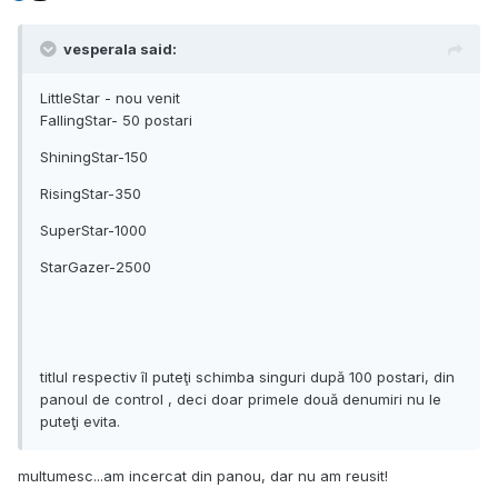
vesperala said:
LittleStar - nou venit
FallingStar- 50 postari
ShiningStar-150
RisingStar-350
SuperStar-1000
StarGazer-2500
titlul respectiv îl puteţi schimba singuri după 100 postari, din
panoul de control , deci doar primele două denumiri nu le
puteţi evita.
multumesc...am incercat din panou, dar nu am reusit!