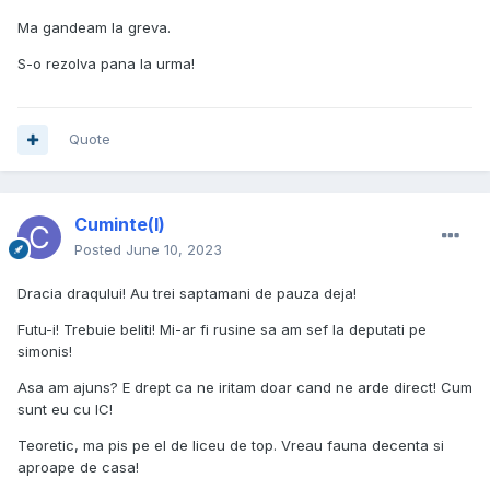
Ma gandeam la greva.
S-o rezolva pana la urma!
Quote
Cuminte(l)
Posted
June 10, 2023
Dracia draqului! Au trei saptamani de pauza deja!
Futu-i! Trebuie beliti! Mi-ar fi rusine sa am sef la deputati pe
simonis!
Asa am ajuns? E drept ca ne iritam doar cand ne arde direct! Cum
sunt eu cu IC!
Teoretic, ma pis pe el de liceu de top. Vreau fauna decenta si
aproape de casa!