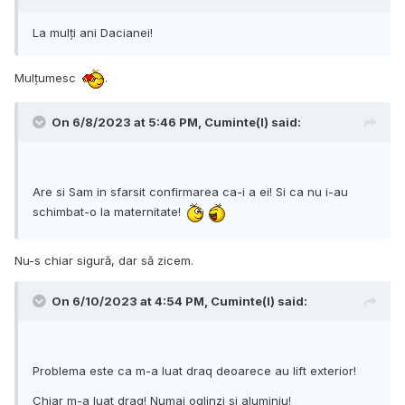
La mulți ani Dacianei!
Mulțumesc
.
On 6/8/2023 at 5:46 PM,
Cuminte(l)
said:
Are si Sam in sfarsit confirmarea ca-i a ei! Si ca nu i-au
schimbat-o la maternitate!
Nu-s chiar sigură, dar să zicem.
On 6/10/2023 at 4:54 PM,
Cuminte(l)
said:
Problema este ca m-a luat draq deoarece au lift exterior!
Chiar m-a luat draq! Numai oglinzi si aluminiu!