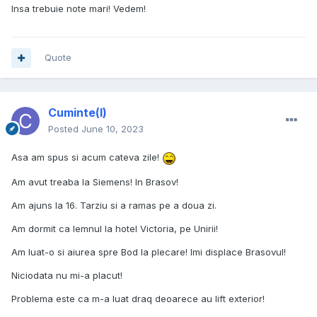
Insa trebuie note mari! Vedem!
Quote
Cuminte(l)
Posted
June 10, 2023
Asa am spus si acum cateva zile!
Am avut treaba la Siemens! In Brasov!
Am ajuns la 16. Tarziu si a ramas pe a doua zi.
Am dormit ca lemnul la hotel Victoria, pe Unirii!
Am luat-o si aiurea spre Bod la plecare! Imi displace Brasovul!
Niciodata nu mi-a placut!
Problema este ca m-a luat draq deoarece au lift exterior!