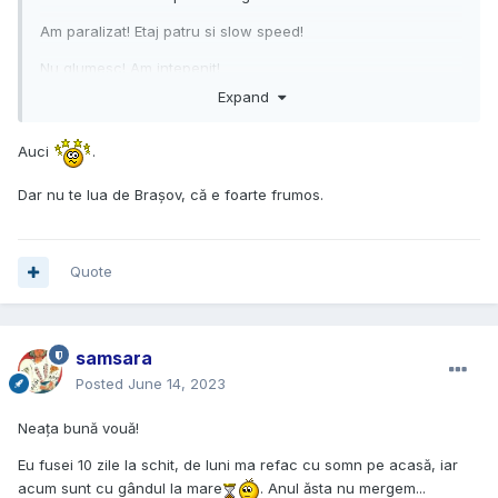
Am paralizat! Etaj patru si slow speed!
Nu glumesc! Am intepenit!
Expand
Auci
.
Dar nu te lua de Brașov, că e foarte frumos.
Quote
samsara
Posted
June 14, 2023
Neața bună vouă!
Eu fusei 10 zile la schit, de luni ma refac cu somn pe ac
asă, iar
acum sunt cu gândul la mare
. Anul ăsta nu mergem...