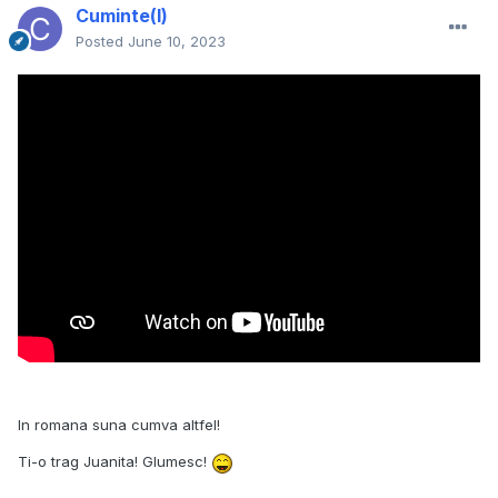
Cuminte(l)
Posted
June 10, 2023
In romana suna cumva altfel!
Ti-o trag Juanita! Glumesc!