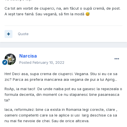
Ca tot am vorbit de ciuperci, na, am făcut o supă cremă, de post.
A ieșit tare faină. Sau vegană, să fim la modă
😅
Quote
Narcisa
Posted
February 10, 2022
Hm! Deci asa, supa crema de ciuperci. Vegana. Stiu si eu ce sa
zic? Parca as prefera mancarea aia vegana de pui a lui Aprig...
RoAp, ia mai taci! De unde naiba pot eu sa gasesc la repezeala o
formula decenta, din moment ce nu stapanesc bine pasareasca
ta?
Iaca, reformulez: bine ca exista in Romania legi corecte, clare ,
oameni competenti care sa le aplice si usi larg deschise ca sa
nu mai fie nevoie de chei. Sau de orice altceva.