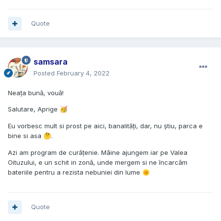
Quote
samsara
Posted
February 4, 2022
Neața bună, vouă!
Salutare, Aprige
🥳
Eu vorbesc mult si prost pe aici, banalități, dar, nu știu, parca e
bine si asa
.
🤔
Azi am program de curățenie. Mâine ajungem iar pe Valea
Oituzului, e un schit in zonă, unde mergem si ne încarcăm
bateriile pentru a rezista nebuniei din lume
🌞
Quote