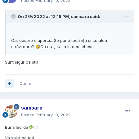
Posted
February 10, 2022
On 2/9/2022 at 12:15 PM,
samsara
said:
Cat despre ciuperci... Se pune tocănița si cu alea
otrăvitoare?
Ca nu știu sa le deosebesc...
🤣
Sunt sigur ca stii!
Quote
samsara
Posted
February 10, 2022
Bună leurda
🥬
🍽️
Va salut pe toți.