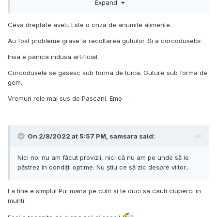
Expand
Voi?
Ceva dreptate aveti. Este o criza de anumite alimente.
Au fost probleme grave la recoltarea gutuilor. Si a corcoduselor.
Insa e panica indusa artificial.
Corcodusele se gasesc sub forma de tuica. Gutuile sub forma de
gem.
Vremuri rele mai sus de Pascani. Emo
On 2/8/2022 at 5:57 PM,
samsara
said:
Nici noi nu am făcut provizii, nici că nu am pe unde să le
păstrez în condiții optime. Nu știu ce să zic despre viitor...
La tine e simplu! Pui mana pe cutit si te duci sa cauti ciuperci in
munti.