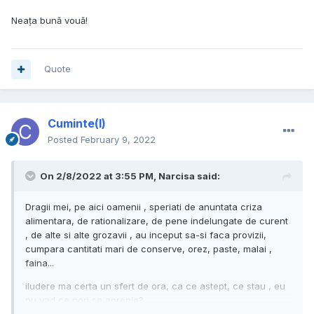
Neața bună vouă!
Quote
Cuminte(l)
Posted
February 9, 2022
On 2/8/2022 at 3:55 PM,
Narcisa
said:
Dragii mei, pe aici oamenii , speriati de anuntata criza
alimentara, de rationalizare, de pene indelungate de curent
, de alte si alte grozavii , au inceput sa-si faca provizii,
cumpara cantitati mari de conserve, orez, paste, malai ,
faina...
iludere ma certa un sfert de ora, ca ce astept, ce stau , eu
nu vad ce nori se apropie?