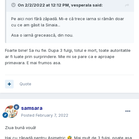
On 2/2/2022 at 12:12 PM,
vesperala
said:
Pe aici nori fără zăpadă. Mi-e că trece iarna si rămân doar
cu ce am găsit la Sinaia...
Asa o iarnă grecească, din nou.
Foarte bine! Sa nu fie. Dupa 3 fulgi, totul e mort, toate autoritatile
ar fi luate prin surprindere. Mie mi se pare ca e aproape
primavara. E mai frumos asa.
Quote
samsara
Posted
February 7, 2022
Ziua bună vouă!
Hai cu zăpadă pentru Asimetric
. Mai mult de 3 fulgi, poate asa
🤣