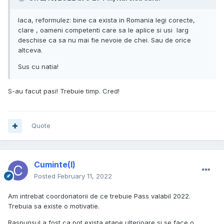
Iaca, reformulez: bine ca exista in Romania legi corecte,
clare , oameni competenti care sa le aplice si usi larg
deschise ca sa nu mai fie nevoie de chei. Sau de orice
altceva.
Sus cu natia!
S-au facut pasi! Trebuie timp. Cred!
Quote
Cuminte(l)
Posted
February 11, 2022
Am intrebat coordonatorii de ce trebuie Pass valabil 2022.
Trebuia sa existe o motivatie.
Raspunsul a fost ca pot exista etape ulterioare si se face o