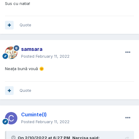
Sus cu natia!
Quote
samsara
Posted
February 11, 2022
Neața bună vouă
🌞
Quote
Cuminte(l)
Posted
February 11, 2022
On 2/10/2022 at 6:27 PM,
Narcisa
said: