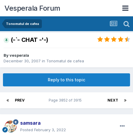
Vesperala Forum
Tonomatul de cafea
(-`- CHAT -'-)
By
vesperala
December 30, 2007
in
Tonomatul de cafea
Reply to this topic
PREV
Page 3852 of 3915
NEXT
samsara
Posted
February 3, 2022