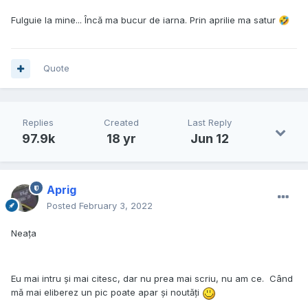
Fulguie la mine... Încă ma bucur de iarna. Prin aprilie ma satur
🤣
Quote
Replies
Created
Last Reply
97.9k
18 yr
Jun 12
Aprig
Posted
February 3, 2022
Neața
Eu mai intru și mai citesc, dar nu prea mai scriu, nu am ce. Când
mă mai eliberez un pic poate apar și noutăți