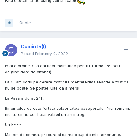
Faci o tocanita de plang zeii si scapi!
Quote
Cuminte(l)
Posted
February 9, 2022
In alta ordine. S-a calificat maimutica pentru Turcia. Pe locul
doi(tine doar de alfabet).
La CI am scris pe cerere motivul urgentei.Prima reactie a fost ca
nu se poate. Se poate! Uite ca a mers!
La Pass a durat 24h.
Bineinteles ca este fortata valabilitatea pasaportului. Nici romanii,
nici turcii nu cer Pass valabil un an intreg.
Un k***!
Mai am de semnat procura si sa ma ocup de mici amanunte.