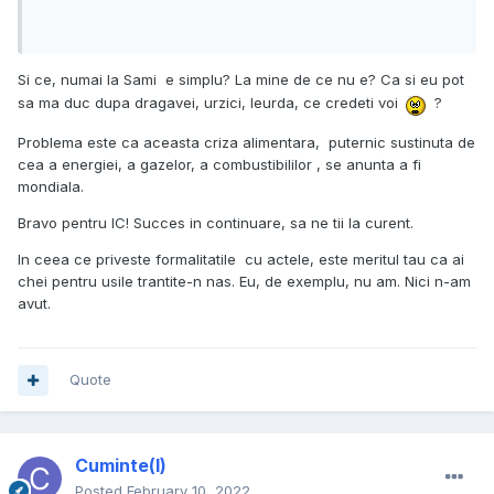
Si ce, numai la Sami e simplu? La mine de ce nu e? Ca si eu pot
sa ma duc dupa dragavei, urzici, leurda, ce credeti voi
?
Problema este ca aceasta criza alimentara, puternic sustinuta de
cea a energiei, a gazelor, a combustibililor , se anunta a fi
mondiala.
Bravo pentru IC! Succes in continuare, sa ne tii la curent.
In ceea ce priveste formalitatile cu actele, este meritul tau ca ai
chei pentru usile trantite-n nas. Eu, de exemplu, nu am. Nici n-am
avut.
Quote
Cuminte(l)
Posted
February 10, 2022