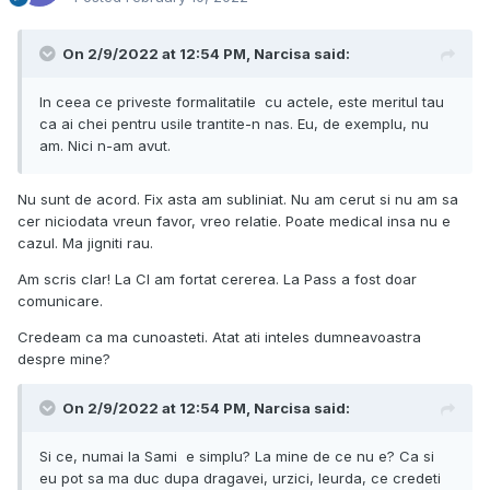
On 2/9/2022 at 12:54 PM,
Narcisa
said:
In ceea ce priveste formalitatile cu actele, este meritul tau
ca ai chei pentru usile trantite-n nas. Eu, de exemplu, nu
am. Nici n-am avut.
Nu sunt de acord. Fix asta am subliniat. Nu am cerut si nu am sa
cer niciodata vreun favor, vreo relatie. Poate medical insa nu e
cazul. Ma jigniti rau.
Am scris clar! La CI am fortat cererea. La Pass a fost doar
comunicare.
Credeam ca ma cunoasteti. Atat ati inteles dumneavoastra
despre mine?
On 2/9/2022 at 12:54 PM,
Narcisa
said:
Si ce, numai la Sami e simplu? La mine de ce nu e? Ca si
eu pot sa ma duc dupa dragavei, urzici, leurda, ce credeti