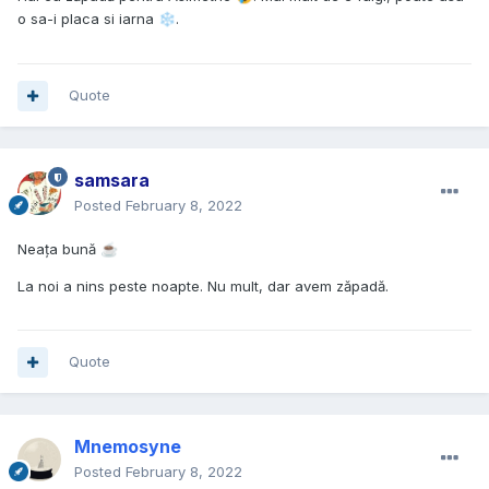
o sa-i placa si iarna
.
❄️
Quote
samsara
Posted
February 8, 2022
Neața bună
☕
La noi a nins peste noapte. Nu mult, dar avem zăpadă.
Quote
Mnemosyne
Posted
February 8, 2022