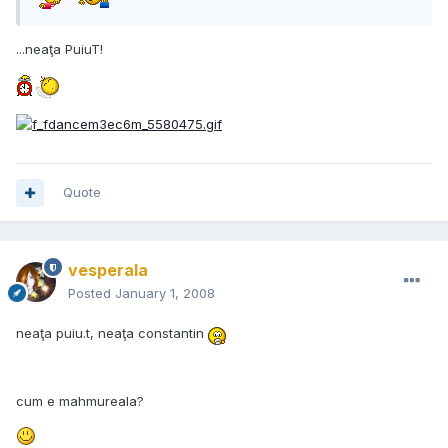
...neaţa PuiuT!
Quote
vesperala
Posted
January 1, 2008
neaţa puiu.t, neaţa constantin
cum e mahmureala?