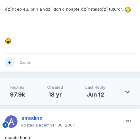
ďż˝ncep eu, prin a vďż˝ dori o noapte ďż˝nstelatďż˝ tuturor...
Quote
Replies
Created
Last Reply
97.9k
18 yr
Jun 12
amadino
Posted
December 30, 2007
noapte buna