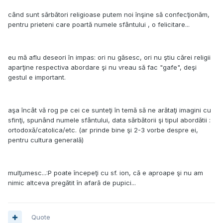
când sunt sărbători religioase putem noi înşine să confecţionăm,
pentru prieteni care poartă numele sfântului , o felicitare...
eu mă aflu deseori în impas: ori nu găsesc, ori nu ştiu cărei religii
aparţine respectiva abordare şi nu vreau să fac "gafe", deşi
gestul e important.
aşa încât vă rog pe cei ce sunteţi în temă să ne arătaţi imagini cu
sfinţi, spunând numele sfântului, data sărbătorii şi tipul abordătii :
ortodoxă/catolica/etc. (ar prinde bine şi 2-3 vorbe despre ei,
pentru cultura generală)
mulţumesc...:P poate începeţi cu sf. ion, că e aproape şi nu am
nimic altceva pregătit în afară de pupici...
Quote