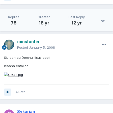
Replies
Created
Last Reply
75
18 yr
12 yr
constantin
Posted
January 5, 2008
Sf. Ioan cu Domnul Iisus,copii
icoana catolica
Quote
Sykarian