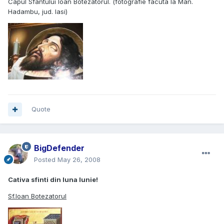
Capul Sfantului Ioan Botezatorul. (fotografie facuta la Man.
Hadambu, jud. Iasi)
Quote
BigDefender
Posted
May 26, 2008
Cativa sfinti din luna Iunie!
Sf.Ioan Botezatorul