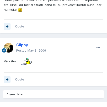
Nu-mi plac pt de multe ori imi prevestesc ceva rau.. o suparare..
etc. Bine.. au fost si situatii cand mi-au prevestit lucruri bune, dar
nu multe
Quote
Gliphy
Posted
May 3, 2009
Vărsător....
Quote
1 year later...