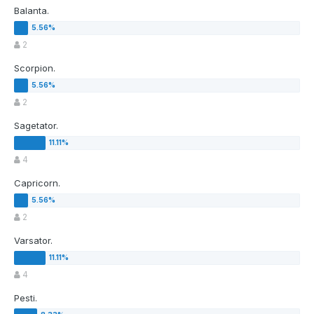
Balanta.
2
Scorpion.
2
Sagetator.
4
Capricorn.
2
Varsator.
4
Pesti.