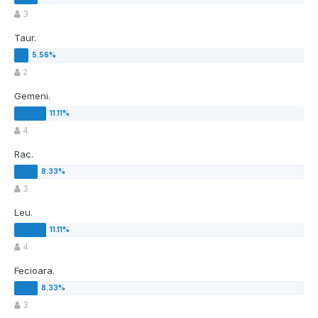
3
Taur.
2
Gemeni.
4
Rac.
3
Leu.
4
Fecioara.
3