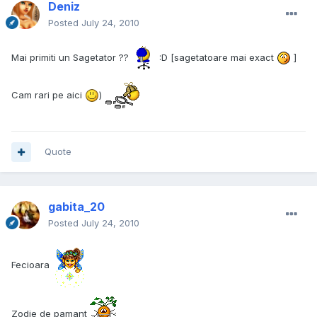
Deniz
Posted
July 24, 2010
Mai primiti un Sagetator ??
:D [sagetatoare mai exact
]
Cam rari pe aici
)
Quote
gabita_20
Posted
July 24, 2010
Fecioara
Zodie de pamant