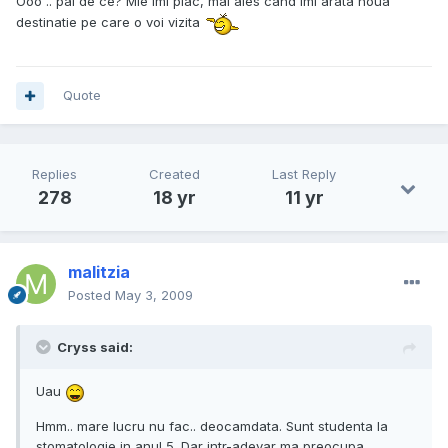
Ooo .. pai de ce? Mie imi plac, mai ales cand imi arata noua
destinatie pe care o voi vizita
Quote
Replies
Created
Last Reply
278
18 yr
11 yr
malitzia
Posted
May 3, 2009
Cryss said:
Uau
Hmm.. mare lucru nu fac.. deocamdata. Sunt studenta la
stomatologie in anul 5. Dar intr-adevar ma preocupa