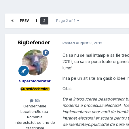
PREV
1
2
Page 2 of 2
BigDefender
Posted
August 3, 2012
Ca sa nu se mai intample sa fie tre
2011), ca sa se puna toate organele
lume!
Insa pe un alt site am gasit o idee 
SuperModerator
Citat:
De la introducerea pasapoartelor bio
10k
moderna a procesului electoral. Toat
Gender:
Male
implementarea unor carti de identit
Location:
Buzau-
Romania
intranet electoral ar scoate pentru t
Interests:
tot ce tine de
de identitate/cipul/codul de bare ia
crestinism