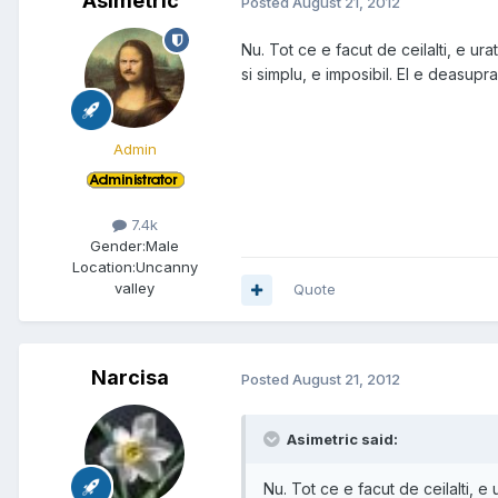
Asimetric
Posted
August 21, 2012
Nu. Tot ce e facut de ceilalti, e ur
si simplu, e imposibil. El e deasupra
Admin
7.4k
Gender:
Male
Location:
Uncanny
valley
Quote
Narcisa
Posted
August 21, 2012
Asimetric said:
Nu. Tot ce e facut de ceilalti, e