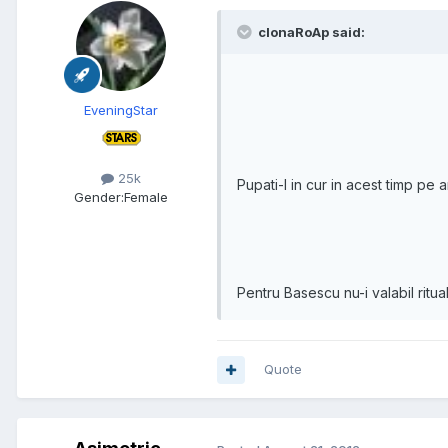
clonaRoAp said:
EveningStar
25k
Pupati-l in cur in acest timp pe a
Gender:
Female
Pentru Basescu nu-i valabil ritua
Quote