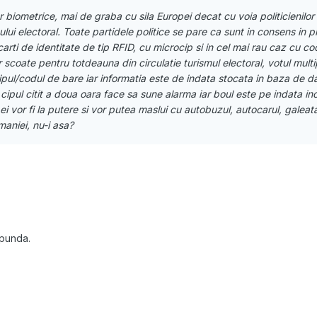
biometrice, mai de graba cu sila Europei decat cu voia politicienilor n
 electoral. Toate partidele politice se pare ca sunt in consens in pri
rti de identitate de tip RFID, cu microcip si in cel mai rau caz cu co
 scoate pentru totdeauna din circulatie turismul electoral, votul multip
pul/codul de bare iar informatia este de indata stocata in baza de da
cipul citit a doua oara face sa sune alarma iar boul este pe indata in
i vor fi la putere si vor putea maslui cu autobuzul, autocarul, galeata
aniei, nu-i asa?
spunda.