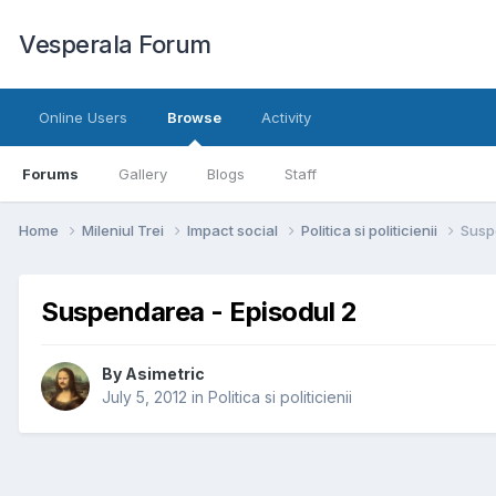
Vesperala Forum
Online Users
Browse
Activity
Forums
Gallery
Blogs
Staff
Home
Mileniul Trei
Impact social
Politica si politicienii
Susp
Suspendarea - Episodul 2
By
Asimetric
July 5, 2012
in
Politica si politicienii