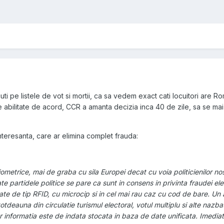
cuti pe listele de vot si mortii, ca sa vedem exact cati locuitori ar
 abilitate de acord, CCR a amanta decizia inca 40 de zile, sa se mai
interesanta, care ar elimina complet frauda:
metrice, mai de graba cu sila Europei decat cu voia politicienilor nost
e partidele politice se pare ca sunt in consens in privinta fraudei ele
ate de tip RFID, cu microcip si in cel mai rau caz cu cod de bare. Un 
otdeauna din circulatie turismul electoral, votul multiplu si alte nazb
r informatia este de indata stocata in baza de date unificata. Imedia