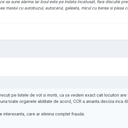
ace sa sune alarma iar boul este pe indata incatusat, fara discutie pr
putea maslui cu autobuzul, autocarul, galeata, micul cu berea si plasa c
trecuti pe listele de vot si mortii, ca sa vedem exact cati locuitori
puna toate organele abilitate de acord, CCR a amanta decizia inca 40
ee interesanta, care ar elimina complet frauda: