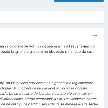
e Romania cu drept de vot ( ca degeaba am avut recensamant in
 poate lungi o letargie care ne oboseste si ne face de ras in
ri, absolut niciun politician nu s-a gandit la o reglementare
ctorale, din moment ce nu s-a dorit si nici nu se doreste
astfel de tip de carte de identitate coroborata cu un sistem
atii infractionale. Merge cetateanul la vot, i se scaneaza cartea
t ce pe om il pune partidul sau aghiuta sa meraga la alta sectie