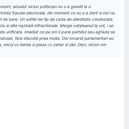
ostri, absolut niciun politician nu s-a gandit la o
vinta fraudei electorale, din moment ce nu s-a dorit si nici nu
d de bare. Un astfel de tip de carte de identitate coroborata
lu si alte nazbatii infractionale. Merge cetateanul la vot, i se
te unificata. Imediat ce pe om il pune partidul sau aghiuta sa
catusat, fara discutie prea multa. Dar tovarsii parlamentari au
, micul cu berea si plasa cu zahar si ulei. Deci, niciun om