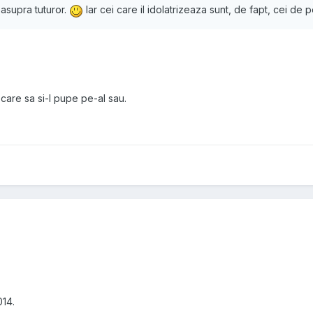
easupra tuturor.
Iar cei care il idolatrizeaza sunt, de fapt, cei de 
care sa si-l pupe pe-al sau.
014.