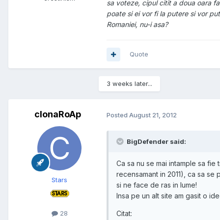
sa voteze, cipul citit a doua oara f
poate si ei vor fi la putere si vor 
Romaniei, nu-i asa?
Quote
3 weeks later...
clonaRoAp
Posted
August 21, 2012
BigDefender said:
Ca sa nu se mai intample sa fie 
recensamant in 2011), ca sa se 
Stars
si ne face de ras in lume!
Insa pe un alt site am gasit o id
Citat:
28