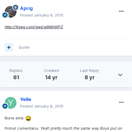
Aprig
Posted
January 8, 2015
http://9gag.com/gag/a9M0WPZ
Quote
Replies
Created
Last Reply
61
14 yr
8 yr
Yelle
Posted
January 8, 2015
Buna asta.
Primul comentariu:
Yeah pretty much the same way Boys put on