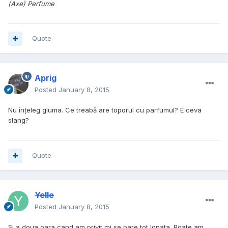
(Axe) Perfume
Quote
Aprig
Posted
January 8, 2015
Nu înțeleg gluma. Ce treabă are toporul cu parfumul? E ceva
slang?
Quote
Yelle
Posted
January 8, 2015
Si a doua oara cand am privit mi se pare tot lopata. Poate am