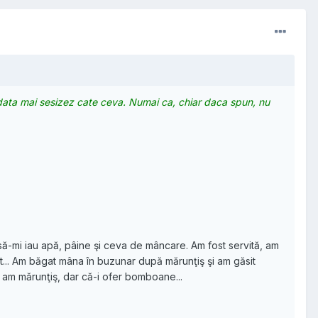
e data mai sesizez cate ceva. Numai ca, chiar daca spun, nu
, să-mi iau apă, pâine şi ceva de mâncare. Am fost servită, am
t... Am băgat mâna în buzunar după mărunţiş şi am găsit
u am mărunţiş, dar că-i ofer bomboane...