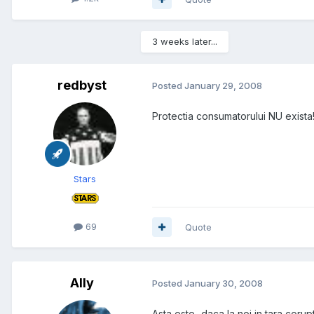
3 weeks later...
redbyst
Posted
January 29, 2008
Protectia consumatorului NU exista! 
Stars
69
Quote
Ally
Posted
January 30, 2008
Asta este...daca la noi in tara coru