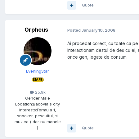
Quote
Orpheus
Posted
January 10, 2008
Ai procedat corect, cu toate ca pe v
interactionam destul de des cu ei, 
orice gen, legate de consum.
EveningStar
25.9k
Gender:
Male
Location:
Bacovia's city
Interests:
Formula 1,
snooker, pescuitul, si
muzica ( dar nu manele
)
Quote