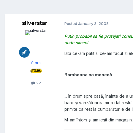
silverstar
Posted
January 3, 2008
Putin probabil sa fie protejati con
aude nimeni.
Iata ce-am patit si ce-am facut zilel
Stars
Bomboana ca monedă...
22
... în drum spre casă, înainte de a 
banii şi vânzătoarea mi-a dat rest
primite ca rest la cumpărăturile de 
M-am întors şi am ieşit din magazin..