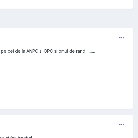
pe cei de la ANPC si OPC si omul de rand .........
re-si fac treaba!