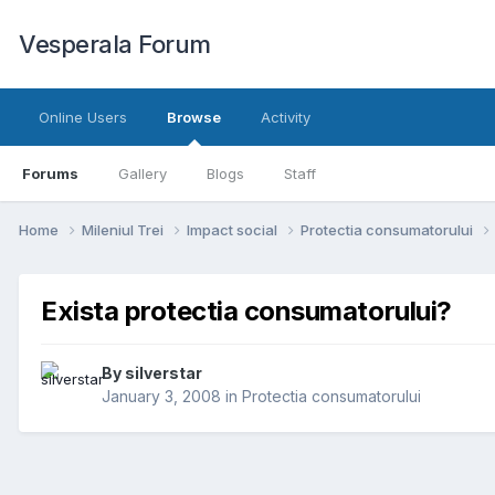
Vesperala Forum
Online Users
Browse
Activity
Forums
Gallery
Blogs
Staff
Home
Mileniul Trei
Impact social
Protectia consumatorului
Exista protectia consumatorului?
By
silverstar
January 3, 2008
in
Protectia consumatorului