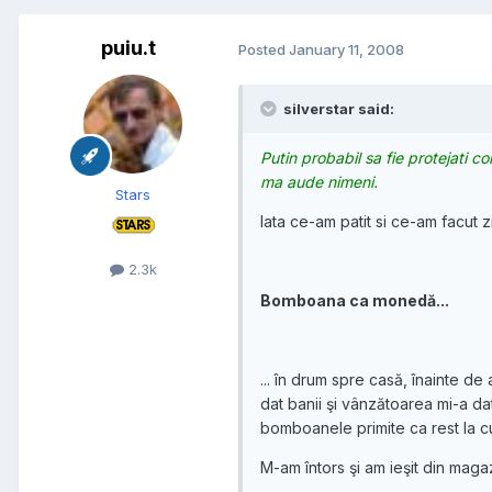
puiu.t
Posted
January 11, 2008
silverstar said:
Putin probabil sa fie protejati 
ma aude nimeni.
Stars
Iata ce-am patit si ce-am facut zi
2.3k
Bomboana ca monedă...
... în drum spre casă, înainte d
dat banii şi vânzătoarea mi-a da
bomboanele primite ca rest la cu
M-am întors şi am ieşit din magaz