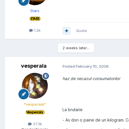
Stars
1.2k
Quote
2 weeks later...
vesperala
Posted
February 10, 2008
haz de necazul consumatorilor
*vesperala*
La brutarie
- As dori o paine de un kilogram. C
37.3k