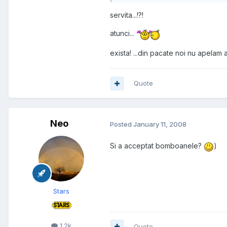
servita...!?!
atunci...
exista! ...din pacate noi nu apelam 
Quote
Neo
Posted
January 11, 2008
Si a acceptat bomboanele?
)
Stars
1.2k
Quote