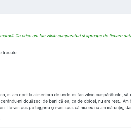
sumatorii. Ca orice om fac zilnic cumparaturi si aproape de fiecare d
e trecute:
urca, m-am oprit la alimentara de unde-mi fac zilnic cumpărăturile, s
ul cerându-mi douăzeci de bani că ea, ca de obicei, nu are rest... 
ieri. I le-am pus pe tejghea şi i-am spus că nici eu nu am mărunţiş, d
.