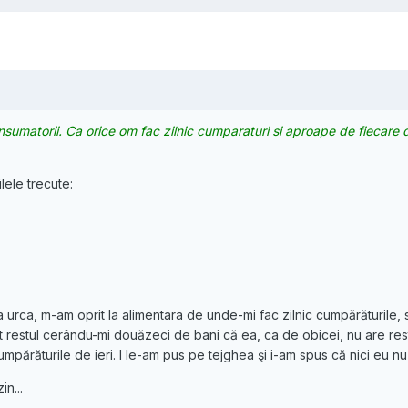
consumatorii. Ca orice om fac zilnic cumparaturi si aproape de fiecar
lele trecute:
e a urca, m-am oprit la alimentara de unde-mi fac zilnic cumpărăturile
t restul cerându-mi douăzeci de bani că ea, ca de obicei, nu are res
mpărăturile de ieri. I le-am pus pe tejghea şi i-am spus că nici eu n
in...