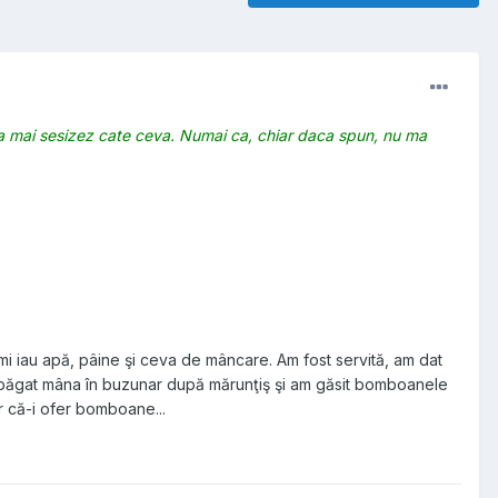
ata mai sesizez cate ceva. Numai ca, chiar daca spun, nu ma
ă-mi iau apă, pâine şi ceva de mâncare. Am fost servită, am dat
Am băgat mâna în buzunar după mărunţiş şi am găsit bomboanele
ar că-i ofer bomboane...