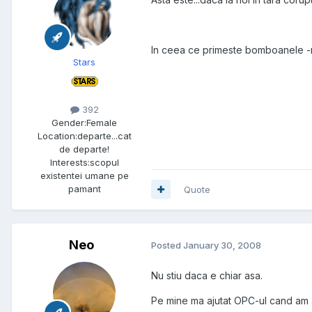
In ceea ce primeste bomboanele -re
Stars
392
Gender:
Female
Location:
departe...cat
de departe!
Interests:
scopul
existentei umane pe
pamant
Quote
Neo
Posted
January 30, 2008
Nu stiu daca e chiar asa.
Pe mine ma ajutat OPC-ul cand am 