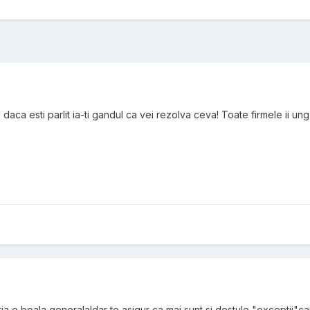
daca esti parlit ia-ti gandul ca vei rezolva ceva! Toate firmele ii ung 
ptia e boala generala!dar te asigur ca mai sunt si destule "exceptii"ca