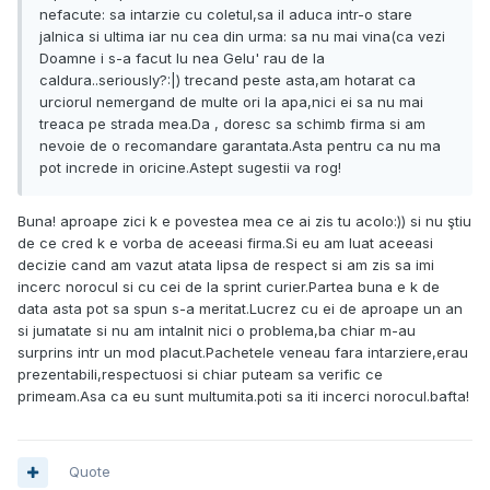
nefacute: sa intarzie cu coletul,sa il aduca intr-o stare
jalnica si ultima iar nu cea din urma: sa nu mai vina(ca vezi
Doamne i s-a facut lu nea Gelu' rau de la
caldura..seriously?:|) trecand peste asta,am hotarat ca
urciorul nemergand de multe ori la apa,nici ei sa nu mai
treaca pe strada mea.Da , doresc sa schimb firma si am
nevoie de o recomandare garantata.Asta pentru ca nu ma
pot increde in oricine.Astept sugestii va rog!
Buna! aproape zici k e povestea mea ce ai zis tu acolo:)) si nu ştiu
de ce cred k e vorba de aceeasi firma.Si eu am luat aceeasi
decizie cand am vazut atata lipsa de respect si am zis sa imi
incerc norocul si cu cei de la sprint curier.Partea buna e k de
data asta pot sa spun s-a meritat.Lucrez cu ei de aproape un an
si jumatate si nu am intalnit nici o problema,ba chiar m-au
surprins intr un mod placut.Pachetele veneau fara intarziere,erau
prezentabili,respectuosi si chiar puteam sa verific ce
primeam.Asa ca eu sunt multumita.poti sa iti incerci norocul.bafta!
Quote