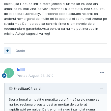
coletul,sa il aduca intr-o stare jalnica si ultima iar nu cea din
urma: sa nu mai vina(ca vezi Doamne i s-a facut lu nea Gelu' rau
de la caldura..seriously?:|) trecand peste asta,am hotarat ca
urciorul nemergand de multe ori la apa,nici ei sa nu mai treaca pe
strada mea.Da , doresc sa schimb firma si am nevoie de o
recomandare garantata.Asta pentru ca nu ma pot increde in
oricine.Astept sugestii va rog!
Quote
iuliiii
Posted
August 24, 2010
theditza04 said:
Seara buna! am patit o nepatita cu o firma(nu zic nume sa
nu fac reclama proasta desi ar merita) de curierat
rapid(rapid pe naiba).De trei ori mi s-au intamplat numa