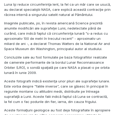
Luna îşi reduce circumferinţa lent, la fel ca un măr care se usucă,
au declarat specialiştii NASA, care explică această contracţie prin
răcirea internă a singurului satelit natural al Pământului.
Imaginile publicate, joi, în revista americană Science prezintă
anumite modificări ale suprafeţei Lunii, nedetectate până de
curând, care indică faptul că circumferinţa lunară "s-a redus cu
aproximativ 100 de metri în trecutul recent" - aproximativ un
miliard de ani -, a declarat Thomas Watters de la National Air and
Space Museum din Washington, principalul autor al studiului.
Concluziile sale au fost formulate pe baza fotografiilor realizate
de camerele performante de la bordul Lunar Reconnaissance
Orbiter (LRO), o sondă spaţială pe care NASA a plasat-o pe orbita
lunară în iunie 2009.
Aceste fotografii indică existenţa unor pliuri ale suprafeţei lunare.
Este vorba despre "faliile inverse", care se găsesc în principal în
regiunile montane cu altitudini medii, distribuite pe întreaga
suprafaţă a Lunii. Aceste falii indică faptul că Luna se contractă,
la fel cum o fac podurile din fier, iarna, din cauza frigului.
Aceste formaţiuni geologice au fost deja fotografiate în apropiere