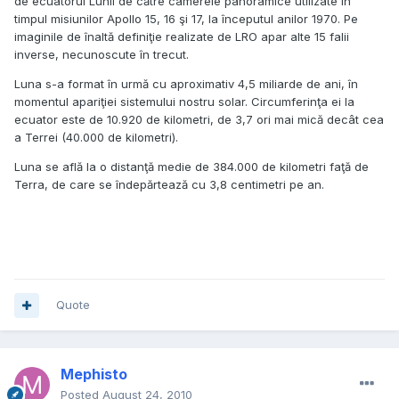
de ecuatorul Lunii de către camerele panoramice utilizate în
timpul misiunilor Apollo 15, 16 şi 17, la începutul anilor 1970. Pe
imaginile de înaltă definiţie realizate de LRO apar alte 15 falii
inverse, necunoscute în trecut.
Luna s-a format în urmă cu aproximativ 4,5 miliarde de ani, în
momentul apariţiei sistemului nostru solar. Circumferinţa ei la
ecuator este de 10.920 de kilometri, de 3,7 ori mai mică decât cea
a Terrei (40.000 de kilometri).
Luna se află la o distanţă medie de 384.000 de kilometri faţă de
Terra, de care se îndepărtează cu 3,8 centimetri pe an.
Quote
Mephisto
Posted
August 24, 2010