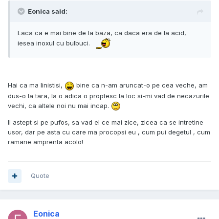
Eonica said:
Laca ca e mai bine de la baza, ca daca era de la acid,
iesea inoxul cu bulbuci.
Hai ca ma linistisi,
bine ca n-am aruncat-o pe cea veche, am
dus-o la tara, la o adica o proptesc la loc si-mi vad de necazurile
vechi, ca altele noi nu mai incap.
Il astept si pe pufos, sa vad el ce mai zice, zicea ca se intretine
usor, dar pe asta cu care ma procopsi eu , cum pui degetul , cum
ramane amprenta acolo!
Quote
Eonica