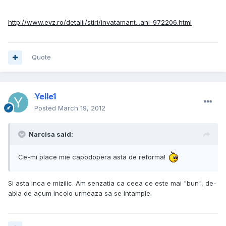
http://www.evz.ro/detalii/stiri/invatamant...ani-972206.html
Quote
Yelle1
Posted
March 19, 2012
Narcisa said:
Ce-mi place mie capodopera asta de reforma!
Si asta inca e mizilic. Am senzatia ca ceea ce este mai "bun", de-
abia de acum incolo urmeaza sa se intample.