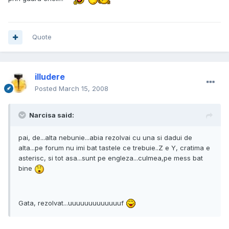
Quote
illudere
Posted
March 15, 2008
Narcisa said:
pai, de...alta nebunie...abia rezolvai cu una si dadui de
alta...pe forum nu imi bat tastele ce trebuie..Z e Y, cratima e
asterisc, si tot asa...sunt pe engleza...culmea,pe mess bat
bine
Gata, rezolvat...uuuuuuuuuuuuuf