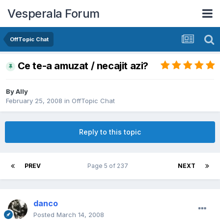
Vesperala Forum
OffTopic Chat
Ce te-a amuzat / necajit azi?
By
Ally
February 25, 2008
in
OffTopic Chat
Reply to this topic
PREV
Page 5 of 237
NEXT
danco
Posted
March 14, 2008