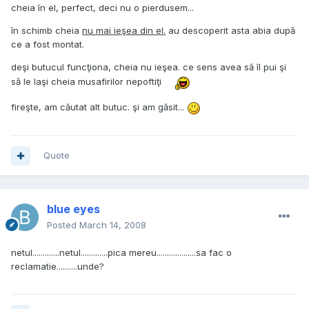
cheia în el, perfect, deci nu o pierdusem...
în schimb cheia
nu mai ieşea din el.
au descoperit asta abia după
ce a fost montat.
deşi butucul funcţiona, cheia nu ieşea. ce sens avea să îl pui şi
să le laşi cheia musafirilor nepoftiţi
fireşte, am căutat alt butuc. şi am găsit...
Quote
blue eyes
Posted
March 14, 2008
netul.............netul.............pica mereu...................sa fac o
reclamatie..........unde?