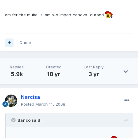
am fericire multa...si am s-o impart candva...curand
Quote
Replies
Created
Last Reply
5.9k
18 yr
3 yr
Narcisa
Posted
March 14, 2008
danco said: