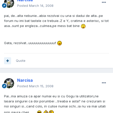
Posted
March 14, 2008
pai, de...alta nebunie...abia rezolvai cu una si dadui de alta...pe
forum nu imi bat tastele ce trebuie..Z e Y, cratima e asterisc, si tot
asa...sunt pe engleza...culmea,pe mess bat bine
Gata, rezolvat...uuuuuuuuuuuuuf
Quote
Narcisa
Posted
March 15, 2008
Pai...ma amuza ca apar numai eu si cu Gogu la utilizatori,ne
lasara singurei ca doi porumbei ...treaba e asta? ne crezuram si
noi singuri si...cand colo, in culise numai ochi...ia nu va mai uitati
prin gaura cheii...