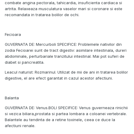
combate angina pectorala, tahicardia, insuficienta cardiaca si
artrita. Relaxeaza musculatura vaselor mari si coronare si este
recomandata in tratarea bolilor de ochi.
Fecioara
GUVERNATA DE: Mercurboli SPECIFICE: Problemele nativilor din
zodia Fecioarei sunt de tract digestiv: asimilare intestinala, dureri
abdominale, perturbariale tranzitului intestinal. Mai pot suferi de
diabet si pancreatita.
Leacul naturist: Rozmarinul. Utilizat de mii de ani in tratarea bolilor
digestive, el are efect garantat in cazul acestor afectiuni.
Balanta
GUVERNATA DE: Venus.BOLI SPECIFICE: Venus guverneaza rinichii
si vezica biliara,prostata si partea lombara a coloanei vertebrale.
Balantele au tendinta de a retine toxinele, ceea ce duce la
afectiuni renale.