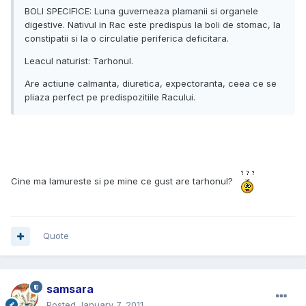
BOLI SPECIFICE: Luna guverneaza plamanii si organele
digestive. Nativul in Rac este predispus la boli de stomac, la
constipatii si la o circulatie periferica deficitara.
Leacul naturist: Tarhonul.
Are actiune calmanta, diuretica, expectoranta, ceea ce se
pliaza perfect pe predispozitiile Racului.
Cine ma lamureste si pe mine ce gust are tarhonul?
Quote
samsara
Posted
January 7, 2011