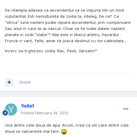
Se-ntampla adesea ca ascendentul sa se impuna intr-un mod
substantial. Esti nemultumita de zodia ta, inteleg. De ce? Ce
"strica" luna nasterii poate repara ascendentul, prin compensare.
Sau anul in care te-ai nascut. Chiar sa fie toate datele nasterii
plasate in zodii "slabe"? Mai este si liberul arbitru, hazardul .
Frunze-n vant, Yelle, amar se joaca destinul cu noi cateodata...
Incerc sa-ti ghicesc zodia. Rac, Pesti, Varsator?
Quote
Yelle1
Posted
February 14, 2012
Una dintre cele doua de apa. Acum, cred ca stii care dintre cele
doua se vaicareste mai tare.