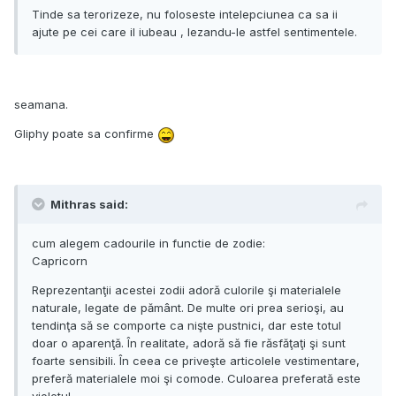
Tinde sa terorizeze, nu foloseste intelepciunea ca sa ii
ajute pe cei care il iubeau , lezandu-le astfel sentimentele.
seamana.
Gliphy poate sa confirme
Mithras said:
cum alegem cadourile in functie de zodie:
Capricorn
Reprezentanţii acestei zodii adoră culorile şi materialele
naturale, legate de pământ. De multe ori prea serioşi, au
tendinţa să se comporte ca nişte pustnici, dar este totul
doar o aparenţă. În realitate, adoră să fie răsfăţaţi şi sunt
foarte sensibili. În ceea ce priveşte articolele vestimentare,
preferă materialele moi şi comode. Culoarea preferată este
violetul.