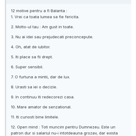
12 motive pentru a fi Balanta :
1. Vrei ca toata lumea sa fie fericita.
2. Motto-ul tau : Am gust in toate.
3. Nu ai idei sau prejudecati preconcepute.
4. Oh, atat de iubitor.
5. Iti place sa fii drept.
6. Super sensibil.
7. O furtuna a mintii, dar de lux.
8. Urasti sa iei o decizie.
9. In continuu iti redecorezi casa.
10. Mare amator de senzational.
11. Iti cunosti bine limitele.
12. Open mind : Toti muncim pentru Dumnezeu. Este un
patron dur si salariul nu-i intotdeauna grozav, dar exista