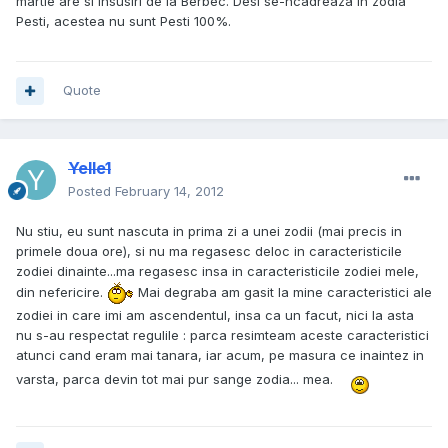
martie are si insusiri de la Berbec. Desi se-ncadreaza in zodia
Pesti, acestea nu sunt Pesti 100%.
Quote
Yelle1
Posted
February 14, 2012
Nu stiu, eu sunt nascuta in prima zi a unei zodii (mai precis in
primele doua ore), si nu ma regasesc deloc in caracteristicile
zodiei dinainte...ma regasesc insa in caracteristicile zodiei mele,
din nefericire.
Mai degraba am gasit la mine caracteristici ale
zodiei in care imi am ascendentul, insa ca un facut, nici la asta
nu s-au respectat regulile : parca resimteam aceste caracteristici
atunci cand eram mai tanara, iar acum, pe masura ce inaintez in
varsta, parca devin tot mai pur sange zodia... mea.