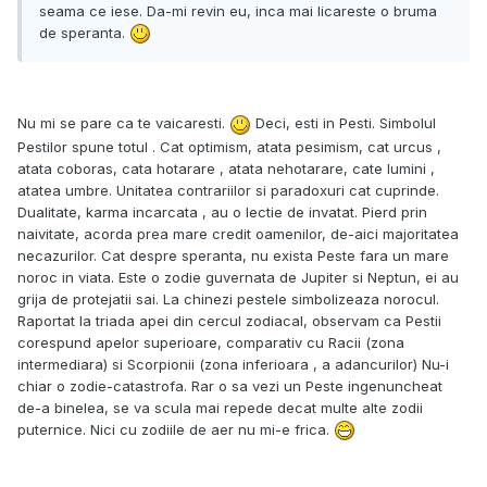
seama ce iese. Da-mi revin eu, inca mai licareste o bruma
de speranta.
Nu mi se pare ca te vaicaresti.
Deci, esti in Pesti. Simbolul
Pestilor spune totul . Cat optimism, atata pesimism, cat urcus ,
atata coboras, cata hotarare , atata nehotarare, cate lumini ,
atatea umbre. Unitatea contrariilor si paradoxuri cat cuprinde.
Dualitate, karma incarcata , au o lectie de invatat. Pierd prin
naivitate, acorda prea mare credit oamenilor, de-aici majoritatea
necazurilor. Cat despre speranta, nu exista Peste fara un mare
noroc in viata. Este o zodie guvernata de Jupiter si Neptun, ei au
grija de protejatii sai. La chinezi pestele simbolizeaza norocul.
Raportat la triada apei din cercul zodiacal, observam ca Pestii
corespund apelor superioare, comparativ cu Racii (zona
intermediara) si Scorpionii (zona inferioara , a adancurilor) Nu-i
chiar o zodie-catastrofa. Rar o sa vezi un Peste ingenuncheat
de-a binelea, se va scula mai repede decat multe alte zodii
puternice. Nici cu zodiile de aer nu mi-e frica.