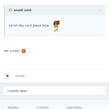
anaiD said:
ca tot stiu ca-ti place blue
da, corect.
Quote
1 month later...
Replies
Created
Last Reply