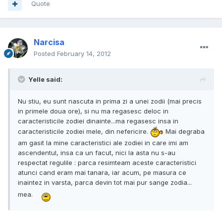
Quote
Narcisa
Posted
February 14, 2012
Yelle said:
Nu stiu, eu sunt nascuta in prima zi a unei zodii (mai precis
in primele doua ore), si nu ma regasesc deloc in
caracteristicile zodiei dinainte...ma regasesc insa in
caracteristicile zodiei mele, din nefericire.
Mai degraba
am gasit la mine caracteristici ale zodiei in care imi am
ascendentul, insa ca un facut, nici la asta nu s-au
respectat regulile : parca resimteam aceste caracteristici
atunci cand eram mai tanara, iar acum, pe masura ce
inaintez in varsta, parca devin tot mai pur sange zodia...
mea.