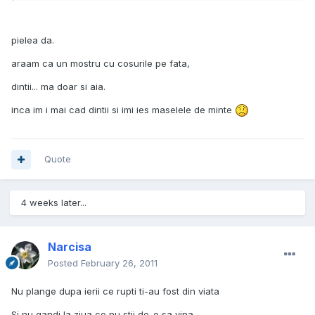
pielea da.
araam ca un mostru cu cosurile pe fata,
dintii... ma doar si aia.
inca im i mai cad dintii si imi ies maselele de minte
Quote
4 weeks later...
Narcisa
Posted
February 26, 2011
Nu plange dupa ierii ce rupti ti-au fost din viata
Si nu gandi la ziua ce nu stii de-o sa vina.