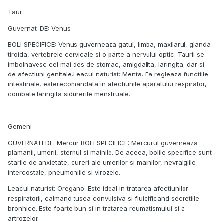
Taur
Guvernati DE: Venus
BOLI SPECIFICE: Venus guverneaza gatul, limba, maxilarul, glanda
tiroida, vertebrele cervicale si o parte a nervului optic. Taurii se
imbolnavesc cel mai des de stomac, amigdalita, laringita, dar si
de afectiuni genitale.Leacul naturist: Menta. Ea regleaza functiile
intestinale, esterecomandata in afectiunile aparatului respirator,
combate laringita sidurerile menstruale.
Gemeni
GUVERNATI DE: Mercur BOLI SPECIFICE: Mercurul guverneaza
plamanii, umerii, sternul si mainile. De aceea, bolile specifice sunt
starile de anxietate, dureri ale umerilor si mainilor, nevralgiile
intercostale, pneumoniile si virozele.
Leacul naturist: Oregano. Este ideal in tratarea afectiunilor
respiratorii, calmand tusea convulsiva si fluidificand secretiile
bronhice. Este foarte bun si in tratarea reumatismului si a
artrozelor.