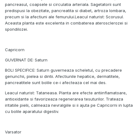
pancreasul, coapsele si circulatia arteriala. Sagetatorii sunt
predispusi la obezitate, pancreatita si diabet, artroza lombara,
precum si la afectiuni ale femurului.Leacul naturist: Scorusul.
Aceasta planta este excelenta in combaterea aterosclerozei si
spondilozei.
Capricorn
GUVERNAT DE: Saturn
BOLI SPECIFICE: Saturn guverneaza scheletul, cu precadere
genunchii, pielea si dintii. Afectiunile hepatice, dermatitele,
pancreatitele sunt bolile ce-i afecteaza cel mai des.
Leacul naturist: Tataneasa. Planta are efecte antiinflamatoare,
antioxidante si favorizeaza regenerarea tesuturilor. Trateaza
iritatiile pielii, calmeaza nevralgiile si ii ajuta pe Capricorni in lupta
cu bolile aparatului digestiv.
Varsator