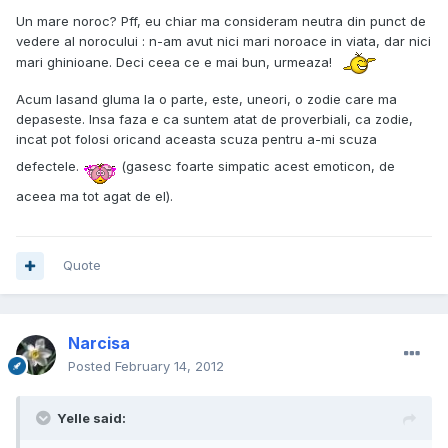
Un mare noroc? Pff, eu chiar ma consideram neutra din punct de
vedere al norocului : n-am avut nici mari noroace in viata, dar nici
mari ghinioane. Deci ceea ce e mai bun, urmeaza!
Acum lasand gluma la o parte, este, uneori, o zodie care ma
depaseste. Insa faza e ca suntem atat de proverbiali, ca zodie,
incat pot folosi oricand aceasta scuza pentru a-mi scuza
defectele.
(gasesc foarte simpatic acest emoticon, de
aceea ma tot agat de el).
Quote
Narcisa
Posted
February 14, 2012
Yelle said: