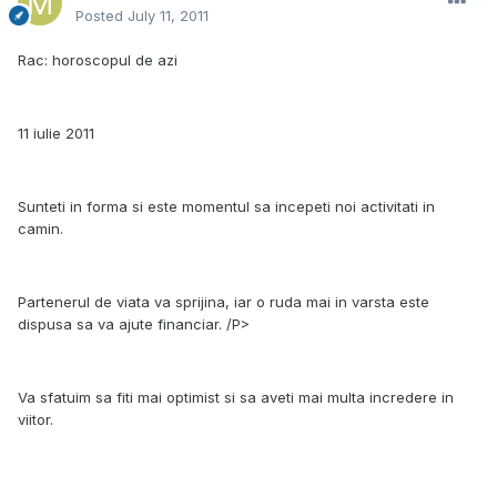
Posted
July 11, 2011
Rac: horoscopul de azi
11 iulie 2011
Sunteti in forma si este momentul sa incepeti noi activitati in
camin.
Partenerul de viata va sprijina, iar o ruda mai in varsta este
dispusa sa va ajute financiar. /P>
Va sfatuim sa fiti mai optimist si sa aveti mai multa incredere in
viitor.