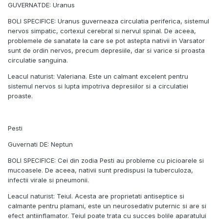
GUVERNATDE: Uranus
BOLI SPECIFICE: Uranus guverneaza circulatia periferica, sistemul
nervos simpatic, cortexul cerebral si nervul spinal. De aceea,
problemele de sanatate la care se pot astepta nativii in Varsator
sunt de ordin nervos, precum depresiile, dar si varice si proasta
circulatie sanguina.
Leacul naturist: Valeriana. Este un calmant excelent pentru
sistemul nervos si lupta impotriva depresiilor si a circulatiei
proaste.
Pesti
Guvernati DE: Neptun
BOLI SPECIFICE: Cei din zodia Pesti au probleme cu picioarele si
mucoasele. De aceea, nativii sunt predispusi la tuberculoza,
infectii virale si pneumonii.
Leacul naturist: Teiul. Acesta are proprietati antiseptice si
calmante pentru plamani, este un neurosedativ puternic si are si
efect antiinflamator. Teiul poate trata cu succes bolile aparatului