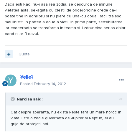
Daca esti Rac, nu-i asa rea zodia, se descurca de minune
vietatea asta, se-agata cu clestii de orice/oricine crede ca-l
poate tine in echilibru si nu piere cu una-cu doua. Racii traiesc
mai linistiti in partea a doua a vietii. In prima parte, sensibilitatea
lor exacerbata se transforma in teama si-i zdruncina serios chiar
cand n-ar fi cazul.
Quote
Yelle1
Posted
February 14, 2012
Narcisa said:
Cat despre speranta, nu exista Peste fara un mare noroc in
viata. Este o zodie guvernata de Jupiter si Neptun, ei au
grija de protejatii sai.