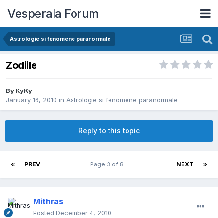
Vesperala Forum
Astrologie si fenomene paranormale
Zodiile
By
KyKy
January 16, 2010
in
Astrologie si fenomene paranormale
Reply to this topic
PREV
Page 3 of 8
NEXT
Mithras
Posted
December 4, 2010