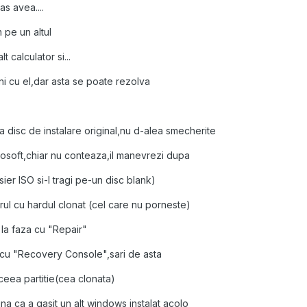
as avea....
 pe un altul
 calculator si...
ni cu el,dar asta se poate rezolva
 disc de instalare original,nu d-alea smecherite
icrosoft,chiar nu conteaza,il manevrezi dupa
isier ISO si-l tragi pe-un disc blank)
ul cu hardul clonat (cel care nu porneste)
i la faza cu "Repair"
 cu "Recovery Console",sari de asta
aceea partitie(cea clonata)
a ca a gasit un alt windows instalat acolo