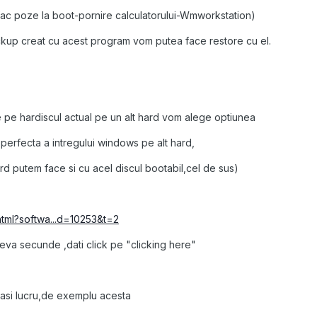
fac poze la boot-pornire calculatorului-Wmworkstation)
ckup creat cu acest program vom putea face restore cu el.
 pe hardiscul actual pe un alt hard vom alege optiunea
perfecta a intregului windows pe alt hard,
ard putem face si cu acel discul bootabil,cel de sus)
tml?softwa...d=10253&t=2
va secunde ,dati click pe "clicking here"
lasi lucru,de exemplu acesta