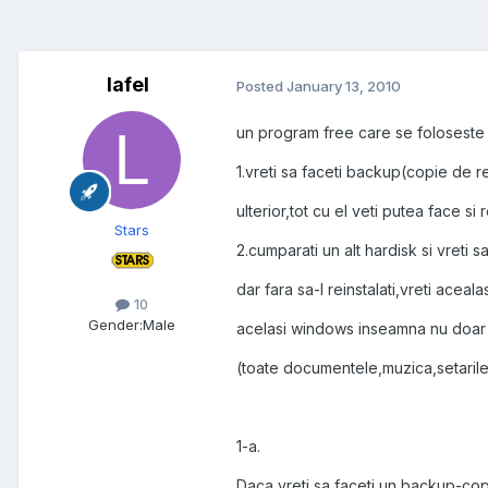
lafel
Posted
January 13, 2010
un program free care se foloseste i
1.vreti sa faceti backup(copie de rez
ulterior,tot cu el veti putea face s
Stars
2.cumparati un alt hardisk si vreti
dar fara sa-l reinstalati,vreti ace
10
Gender:
Male
acelasi windows inseamna nu doar s
(toate documentele,muzica,setarile.
1-a.
Daca vreti sa faceti un backup-copi