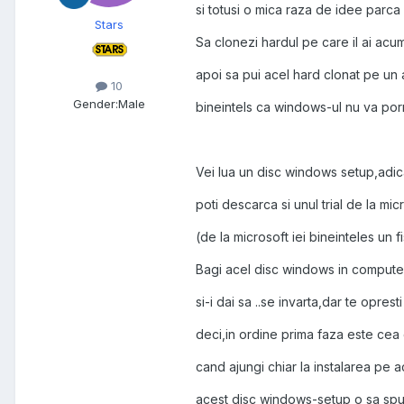
si totusi o mica raza de idee parca 
Stars
Sa clonezi hardul pe care il ai acum
apoi sa pui acel hard clonat pe un alt
10
Gender:
Male
bineintels ca windows-ul nu va por
Vei lua un disc windows setup,adica
poti descarca si unul trial de la m
(de la microsoft iei bineinteles un f
Bagi acel disc windows in computer
si-i dai sa ..se invarta,dar te oprest
deci,in ordine prima faza este cea
cand ajungi chiar la instalarea pe 
acest disc windows-setup o sa spun