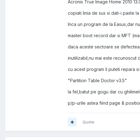
Acronis True Image Home 2010 13.
copiati linia de sus si dati-i paste 
Inca un program de la Easus,dar nu
master boot record dar si MFT (maste
daca aceste sectoare se defecteaz
inutilizabil,nu mai este recunoscut
cu acest program il puteti repara si
"Partition Table Doctor v3.5"
la fel,batut pe gogu dar cu ghilimel
p/p-urile astea fiind page & position.
Quote