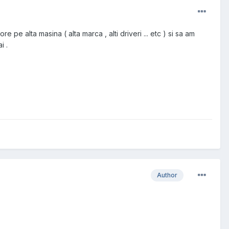
pe alta masina ( alta marca , alti driveri ... etc ) si sa am
i .
Author