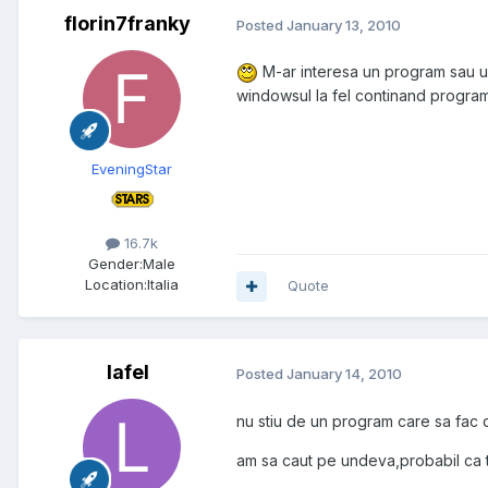
florin7franky
Posted
January 13, 2010
M-ar interesa un program sau un t
windowsul la fel continand programel
EveningStar
16.7k
Gender:
Male
Location:
Italia
Quote
lafel
Posted
January 14, 2010
nu stiu de un program care sa fac d
am sa caut pe undeva,probabil ca 