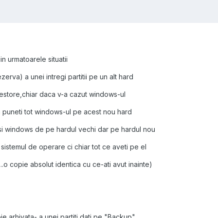
n urmatoarele situatii
erva) a unei intregi partitii pe un alt hard
i restore,chiar daca v-a cazut windows-ul
 sa puneti tot windows-ul pe acest nou hard
alasi windows de pe hardul vechi dar pe hardul nou
istemul de operare ci chiar tot ce aveti pe el
.o copie absolut identica cu ce-ati avut inainte)
e arhivata- a unei partiti dati pe "Backup"