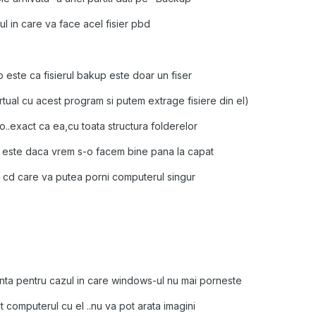
rul in care va face acel fisier pbd
p este ca fisierul bakup este doar un fiser
tual cu acest program si putem extrage fisiere din el)
 o..exact ca ea,cu toata structura folderelor
r este daca vrem s-o facem bine pana la capat
 cd care va putea porni computerul singur
nta pentru cazul in care windows-ul nu mai porneste
t computerul cu el ..nu va pot arata imagini