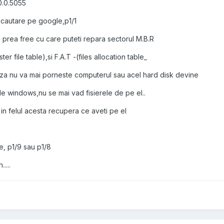
0.0.5055
la cautare pe google,p1/1
 prea free cu care puteti repara sectorul M.B.R
r file table),si F.A.T -(files allocation table_
a nu va mai porneste computerul sau acel hard disk devine
 de windows,nu se mai vad fisierele de pe el..
 in felul acesta recupera ce aveti pe el
e, p1/9 sau p1/8
....