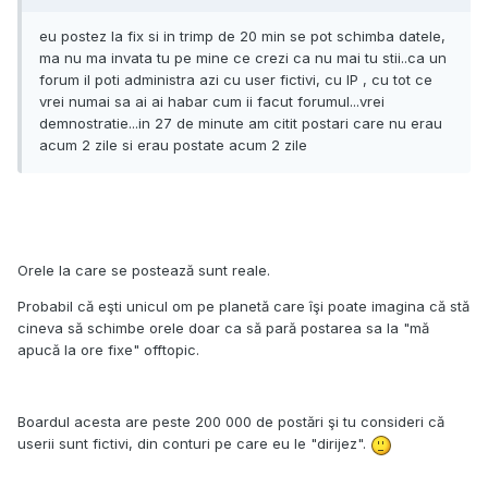
eu postez la fix si in trimp de 20 min se pot schimba datele,
ma nu ma invata tu pe mine ce crezi ca nu mai tu stii..ca un
forum il poti administra azi cu user fictivi, cu IP , cu tot ce
vrei numai sa ai ai habar cum ii facut forumul...vrei
demnostratie...in 27 de minute am citit postari care nu erau
acum 2 zile si erau postate acum 2 zile
Orele la care se postează sunt reale.
Probabil că eşti unicul om pe planetă care îşi poate imagina că stă
cineva să schimbe orele doar ca să pară postarea sa la "mă
apucă la ore fixe" offtopic.
Boardul acesta are peste 200 000 de postări şi tu consideri că
userii sunt fictivi, din conturi pe care eu le "dirijez".