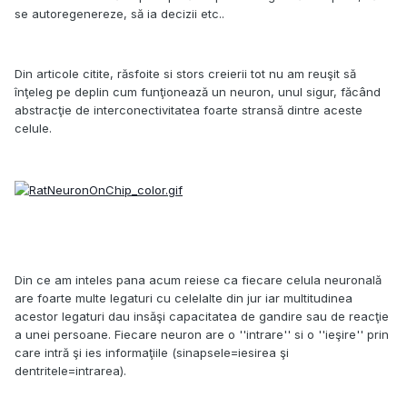
se autoregenereze, să ia decizii etc..
Din articole citite, răsfoite si stors creierii tot nu am reuşit să
înţeleg pe deplin cum funţionează un neuron, unul sigur, făcând
abstracţie de interconectivitatea foarte stransă dintre aceste
celule.
Din ce am inteles pana acum reiese ca fiecare celula neuronală
are foarte multe legaturi cu celelalte din jur iar multitudinea
acestor legaturi dau insăşi capacitatea de gandire sau de reacţie
a unei persoane. Fiecare neuron are o ''intrare'' si o ''ieşire'' prin
care intră şi ies informaţiile (sinapsele=iesirea şi
dentritele=intrarea).