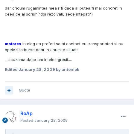
dar oricum rugamintea mea r fi daca ai putea fi mai concret in
ceea ce ai scris?("doi rezolvati, zece intepati")
motores
inteleg ca preferi sa ai contact cu transportatori si nu
apelezi la burse doar in anumite situatii
....scuzama daca am inteles gresit....
Edited
January 28, 2009
by antoniok
Quote
RoAp
Posted
January 28, 2009