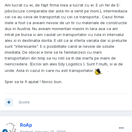
Am lucrat cu ei, de fapt firma mea a lucrat cu ei. E un fel de E-
jobs(scuze comparatia dar asta mi-a venit pe mom.), intermediaza
cei ce au ceva de transportat cu cei ce transporta . Cazul firmei
mele a fost ca aveam nevoie de un tir cu materiale de constructie
dus in Austria. Nu aveam momentan masini in tara asa ca am
intrat pe bursa si am cautat un transportator cu ruta in intervalul
ales si in destinatia dorita. E util ca ai oferta variata dar si preturile
sunt "interesante". E o posibilitate cand ai nevoie de solutie
imediata. De obicei e bine sa te familiarizezi cu marii
transportatori din timp sa nu risti sa iti dai marfa pe maini de
neincredere. (Ex:noi am ales Edy Logistics ). Sunt f multi, si ai de
unde. Asta in cazul in care nu esti transportator.
.
Sper sa te fi ajutat ! Noroc bun.
Quote
RoAp
Posted
January 21, 2009