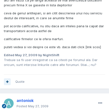
aici am vazut ca pe langa aceasta se mai avertizeaza utilizatorii
precum firma X se gaseste in lista depitorilor
ceva de genul antitepari, si am citit descrierea unui nou serviciu
destul de interesant, in care se anumite firme
pot acorda calificative, nu stiu daca am inteles pana la capat dar
transportatorii acorda astfel de
calificative firmelor ce le ofera marfuri.
puteti vedea si voi despre ce este vb. daca dati click [link scos]
Edited
May 27, 2009
by NightShift
Trebuie sa fii user inregistrat ca sa citesti pe forumul ala. Dar
oricum, sunt interzise linkurile catre alte forumuri. Stiai...; nu?
Quote
antoniok
Posted
May 27, 2009