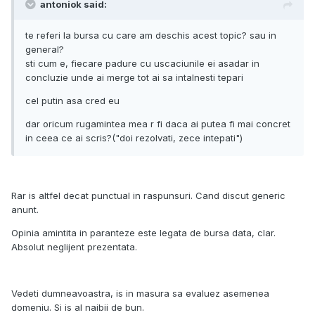
antoniok said:
te referi la bursa cu care am deschis acest topic? sau in
general?
sti cum e, fiecare padure cu uscaciunile ei asadar in
concluzie unde ai merge tot ai sa intalnesti tepari
cel putin asa cred eu
dar oricum rugamintea mea r fi daca ai putea fi mai concret
in ceea ce ai scris?("doi rezolvati, zece intepati")
Rar is altfel decat punctual in raspunsuri. Cand discut generic
anunt.
Opinia amintita in paranteze este legata de bursa data, clar.
Absolut neglijent prezentata.
Vedeti dumneavoastra, is in masura sa evaluez asemenea
domeniu. Si is al naibii de bun.