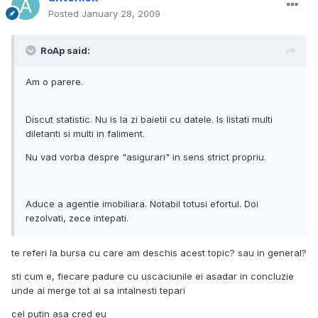
Posted
January 28, 2009
RoAp said:
Am o parere.
Discut statistic. Nu is la zi baietii cu datele. Is listati multi
diletanti si multi in faliment.
Nu vad vorba despre "asigurari" in sens strict propriu.
Aduce a agentie imobiliara. Notabil totusi efortul. Doi
rezolvati, zece intepati.
te referi la bursa cu care am deschis acest topic? sau in general?
sti cum e, fiecare padure cu uscaciunile ei asadar in concluzie
unde ai merge tot ai sa intalnesti tepari
cel putin asa cred eu