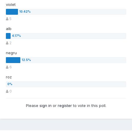
violet
5
alb
2
negru
6
roz
0
Please
sign in
or
register
to vote in this poll.