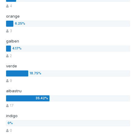
4
orange
3
galben
2
verde
9
albastru
17
indigo
0