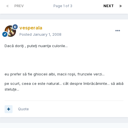
PREV
Page 1 of 3
NEXT
vesperala
Posted
January 1, 2008
Dacă doriţi , puteţi nuanţa culorile...
eu prefer să fie ghioceii albi, macii roşii, frunzele verzi...
pe scurt, ceea ce este natural... cât despre îmbrăcăminte... să aibă
steluţe...
Quote